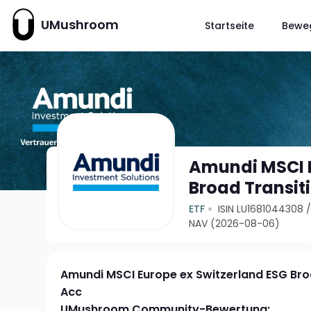
UMushroom
Startseite
Bewe
Amundi MSCI E
Broad Transit
ETF
ISIN LU1681044308
NAV (2026-08-06)
Amundi MSCI Europe ex Switzerland ESG Bro
Acc
UMushroom Community-Bewertung: