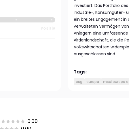
investiert. Das Portfolio d
Industrie-, Konsumgüter- 
ein breites Engagement in
verwalteten Vermögen von r
Positiv
Anlegern eine umfassende u
Aktienlandschaft, die die 
Volkswirtschaften widerspi
ausgeschlossen sind.
Tags:
esg
europa
msci europe ex
0.00
0.00