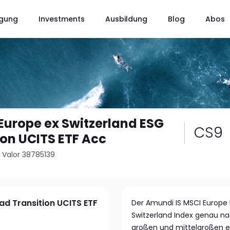
gung
Investments
Ausbildung
Blog
Abos
urope ex Switzerland ESG
CS9
ion UCITS ETF Acc
/
Valor 38785139
ad Transition UCITS ETF
Der Amundi IS MSCI Europe E
Switzerland Index genau nac
großen und mittelgroßen 