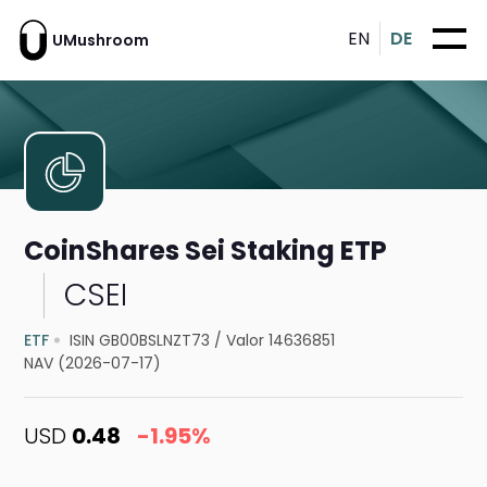
EN
DE
UMushroom
CoinShares Sei Staking ETP
CSEI
ETF
ISIN GB00BSLNZT73
/
Valor 14636851
NAV (2026-07-17)
USD
0.48
-1.95%