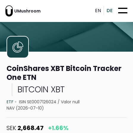
EN
DE
UMushroom
CoinShares XBT Bitcoin Tracker
One ETN
BITCOIN XBT
ETF
ISIN SE0007126024
/
Valor null
NAV (2026-07-10)
SEK
2,668.47
+1.66%