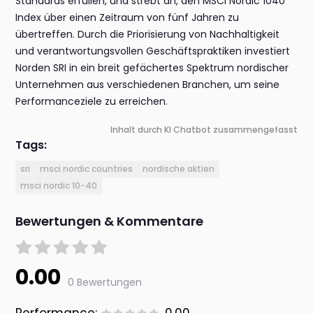
Standards erfüllen, und strebt an, den MSCI Nordic 1040
Index über einen Zeitraum von fünf Jahren zu
übertreffen. Durch die Priorisierung von Nachhaltigkeit
und verantwortungsvollen Geschäftspraktiken investiert
Norden SRI in ein breit gefächertes Spektrum nordischer
Unternehmen aus verschiedenen Branchen, um seine
Performanceziele zu erreichen.
Inhalt durch KI Chatbot zusammengefasst
Tags:
sri
msci nordic countries
nordische aktien
msci nordic 10-40
Bewertungen & Kommentare
0.00
0 Bewertungen