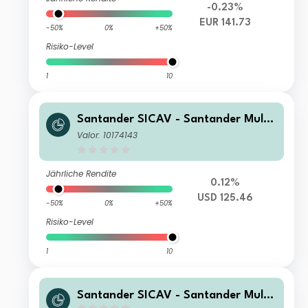
-0.23%
EUR 141.73
-50%
0%
+50%
Risiko-Level
1
10
Santander SICAV - Santander Multi
Asset Conservative Growth A
Valor: 10174143
Jährliche Rendite
0.12%
USD 125.46
-50%
0%
+50%
Risiko-Level
1
10
Santander SICAV - Santander Multi