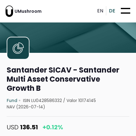
EN
DE
UMushroom
Santander SICAV - Santander
Multi Asset Conservative
Growth B
Fund
ISIN LU0428586332
/
Valor 10174145
NAV (2026-07-14)
USD
136.51
+0.12%