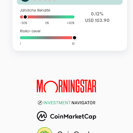
Asset Conservative Growth M USD
Accumulation
Jährliche Rendite
0.12%
USD 103.90
-50%
0%
+50%
Risiko-Level
1
10