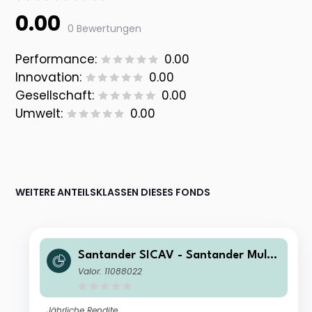
0.00
0 Bewertungen
Performance:
0.00
Innovation:
0.00
Gesellschaft:
0.00
Umwelt:
0.00
WEITERE ANTEILSKLASSEN DIESES FONDS
Santander SICAV - Santander Multi
Asset Conservative Growth AE
Valor: 11088022
Jährliche Rendite