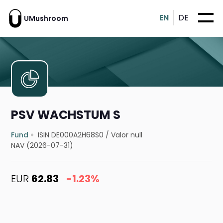
EN
DE
UMushroom
PSV WACHSTUM S
Fund
ISIN DE000A2H68S0
/
Valor null
NAV (2026-07-31)
EUR
62.83
-1.23%