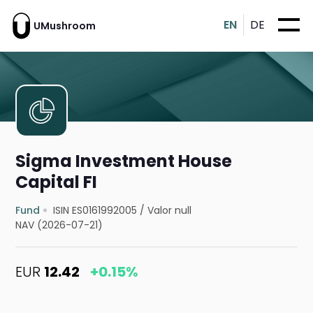
EN
DE
UMushroom
Sigma Investment House
Capital FI
Fund
ISIN ES0161992005
/
Valor null
NAV (2026-07-21)
EUR
12.42
+0.15%