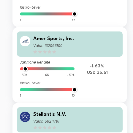
Risiko-Level
1
10
Amer Sports, Inc.
Valor: 132063100
Jährliche Rendite
-1.63%
USD 35.51
-50%
0%
+50%
Risiko-Level
1
10
Stellantis N.V.
Valor: 59211791