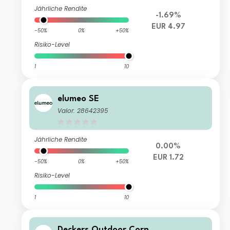
Jährliche Rendite
-1.69%
EUR 4.97
-50%
0%
+50%
Risiko-Level
1
10
elumeo SE
Valor: 28642395
Jährliche Rendite
0.00%
EUR 1.72
-50%
0%
+50%
Risiko-Level
1
10
Deckers Outdoor Corp