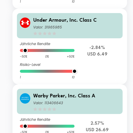
1
10
Under Armour, Inc. Class C
Valor: 31965985
Jährliche Rendite
-2.84%
USD 6.49
-50%
0%
+50%
Risiko-Level
1
10
Warby Parker, Inc. Class A
Valor: 113406643
Jährliche Rendite
2.57%
USD 26.69
-50%
0%
+50%