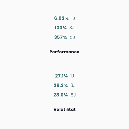
6.02%
1J
130%
3J
357%
5J
Performance
27.1%
1J
29.2%
3J
28.0%
5J
Volatilität