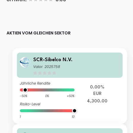
AKTIEN VOM GLEICHEN SEKTOR
SCR-Sibelco N.V.
Valor: 2025758
Jährliche Rendite
0.00%
EUR
-50%
0%
+50%
4,300.00
Risiko-Level
1
10