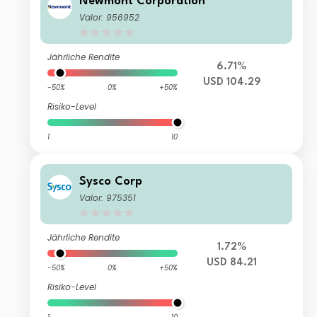
Newmont Corporation
Valor: 956952
Jährliche Rendite
6.71%
USD 104.29
-50%
0%
+50%
Risiko-Level
1
10
Sysco Corp
Valor: 975351
Jährliche Rendite
1.72%
USD 84.21
-50%
0%
+50%
Risiko-Level