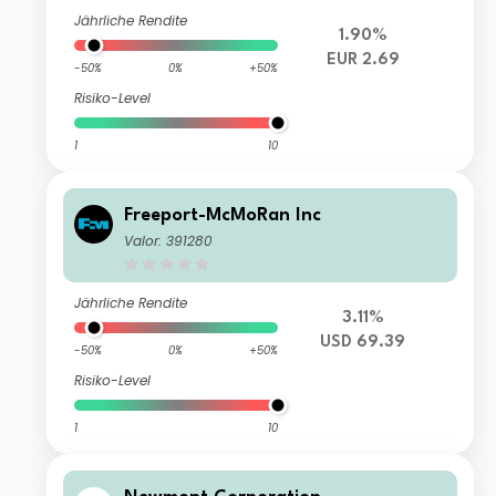
Jährliche Rendite
1.90%
EUR 2.69
-50%
0%
+50%
Risiko-Level
1
10
Freeport-McMoRan Inc
Valor: 391280
Jährliche Rendite
3.11%
USD 69.39
-50%
0%
+50%
Risiko-Level
1
10