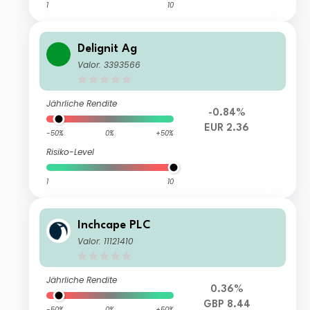
1
10
Delignit Ag
Valor: 3393566
Jährliche Rendite
-0.84%
EUR 2.36
-50%
0%
+50%
Risiko-Level
1
10
Inchcape PLC
Valor: 11121410
Jährliche Rendite
0.36%
GBP 8.44
-50%
0%
+50%