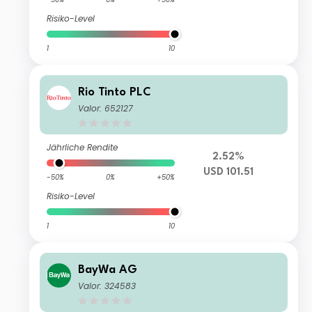
Risiko-Level
1
10
Rio Tinto PLC
Valor: 652127
Jährliche Rendite
2.52%
USD 101.51
-50%
0%
+50%
Risiko-Level
1
10
BayWa AG
Valor: 324583