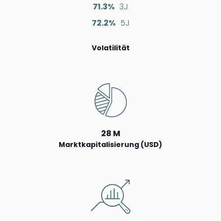
71.3%
3J
72.2%
5J
Volatilität
28 M
Marktkapitalisierung (USD)