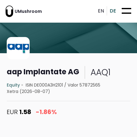
EN
DE
UMushroom
AAQ1
aap Implantate AG
Equity
ISIN DE000A3H2101
/
Valor 57872565
Xetra (2026-08-07)
EUR
1.58
-1.86%