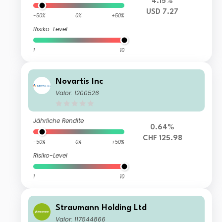
4.15%
USD 7.27
-50%
0%
+50%
Risiko-Level
1
10
Novartis Inc
Valor: 1200526
Jährliche Rendite
0.64%
CHF 125.98
-50%
0%
+50%
Risiko-Level
1
10
Straumann Holding Ltd
Valor: 117544866