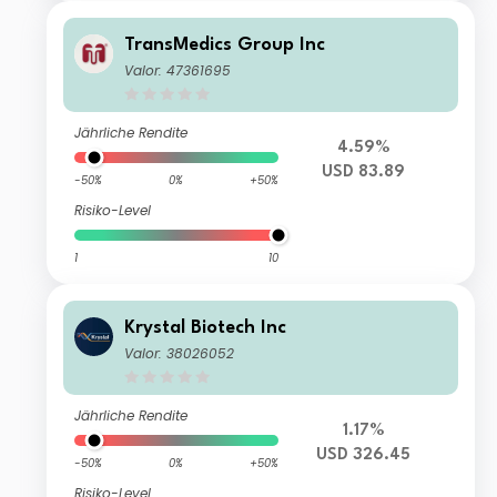
TransMedics Group Inc
Valor: 47361695
Jährliche Rendite
4.59%
USD 83.89
-50%
0%
+50%
Risiko-Level
1
10
Krystal Biotech Inc
Valor: 38026052
Jährliche Rendite
1.17%
USD 326.45
-50%
0%
+50%
Risiko-Level