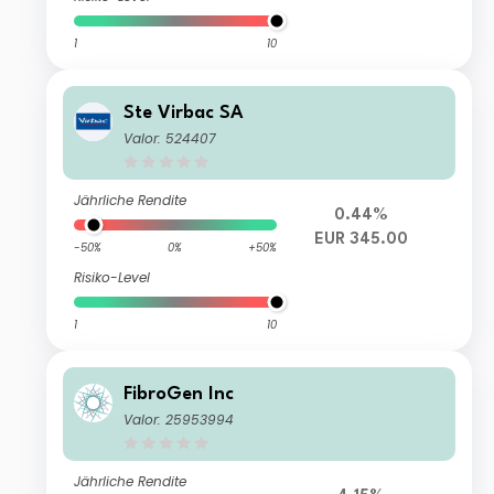
1
10
Ste Virbac SA
Valor: 524407
Jährliche Rendite
0.44%
EUR 345.00
-50%
0%
+50%
Risiko-Level
1
10
FibroGen Inc
Valor: 25953994
Jährliche Rendite