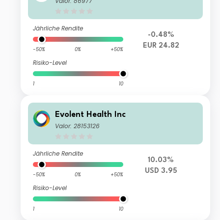
Valor: 86977
Jährliche Rendite
-0.48%
EUR 24.82
-50%
0%
+50%
Risiko-Level
1
10
Evolent Health Inc
Valor: 28153126
Jährliche Rendite
10.03%
USD 3.95
-50%
0%
+50%
Risiko-Level
1
10