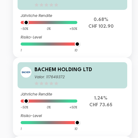
Jährliche Rendite
0.68%
CHF 102.90
-50%
0%
+50%
Risiko-Level
1
10
BACHEM HOLDING LTD
Valor: 117649372
Jährliche Rendite
1.24%
CHF 73.65
-50%
0%
+50%
Risiko-Level
1
10