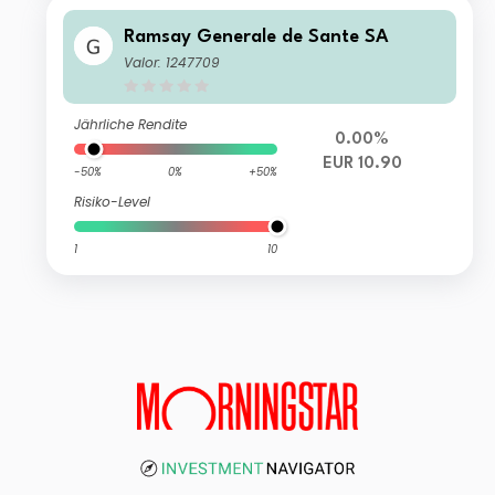
Ramsay Generale de Sante SA
Valor: 1247709
Jährliche Rendite
0.00%
EUR 10.90
-50%
0%
+50%
Risiko-Level
1
10