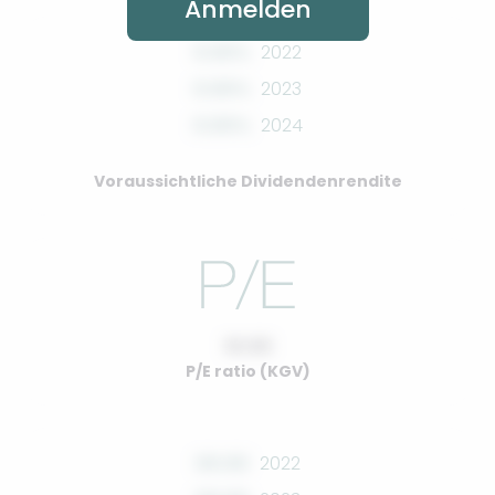
Anmelden
0.00%
2022
0.00%
2023
0.00%
2024
Voraussichtliche Dividendenrendite
10.00
P/E ratio (KGV)
00.00
2022