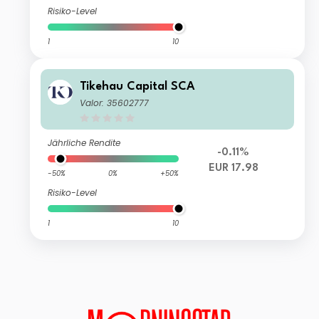
Risiko-Level
1
10
Tikehau Capital SCA
Valor: 35602777
Jährliche Rendite
-0.11%
EUR 17.98
-50%
0%
+50%
Risiko-Level
1
10