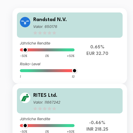
Randstad N.V.
Valor: 650176
Jährliche Rendite
0.65%
EUR 32.70
-50%
0%
+50%
Risiko-Level
1
10
RITES Ltd.
Valor: 11667242
Jährliche Rendite
-0.46%
INR 218.25
-50%
0%
+50%