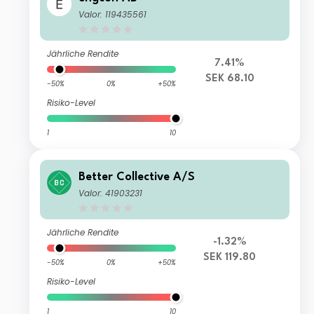
Valor: 119435561
Jährliche Rendite
7.41%
SEK 68.10
-50%
0%
+50%
Risiko-Level
1
10
Better Collective A/S
Valor: 41903231
Jährliche Rendite
-1.32%
SEK 119.80
-50%
0%
+50%
Risiko-Level
1
10