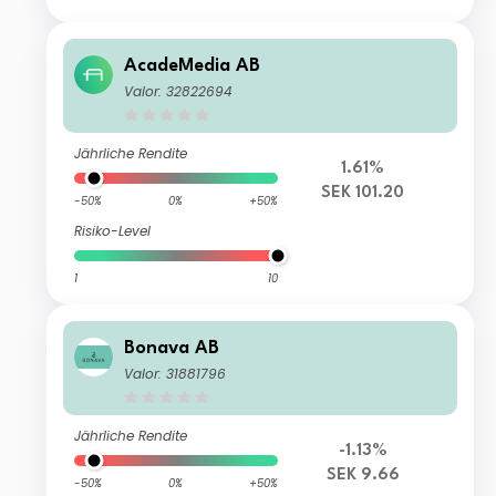
AcadeMedia AB
Valor: 32822694
Jährliche Rendite
1.61%
SEK 101.20
-50%
0%
+50%
Risiko-Level
1
10
Bonava AB
Valor: 31881796
Jährliche Rendite
-1.13%
SEK 9.66
-50%
0%
+50%