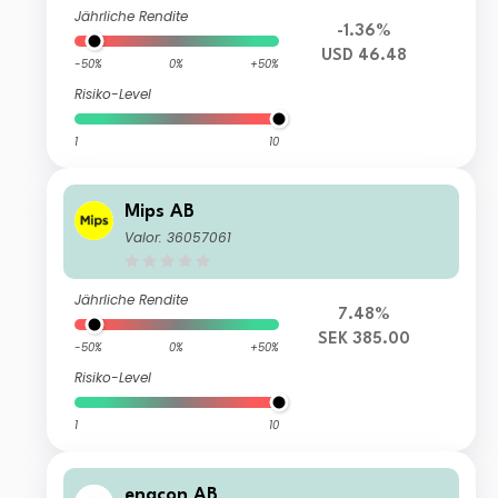
Jährliche Rendite
-1.36%
USD 46.48
-50%
0%
+50%
Risiko-Level
1
10
Mips AB
Valor: 36057061
Jährliche Rendite
7.48%
SEK 385.00
-50%
0%
+50%
Risiko-Level
1
10
engcon AB