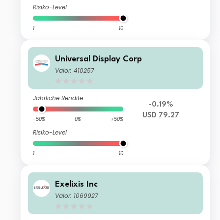
Risiko-Level
1
10
Universal Display Corp
Valor: 410257
Jährliche Rendite
-0.19%
USD 79.27
-50%
0%
+50%
Risiko-Level
1
10
Exelixis Inc
Valor: 1069927