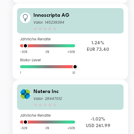
Innoscripta AG
Valor: 145239394
Jährliche Rendite
1.24%
EUR 73.40
-50%
0%
+50%
Risiko-Level
1
10
Natera Inc
Valor: 28447012
Jährliche Rendite
-1.02%
USD 261.99
-50%
0%
+50%