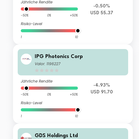
Jährliche Rendite
-0.50%
USD 55.37
-50%
0%
+50%
Risiko-Level
1
10
IPG Photonics Corp
Valor: 1196227
Jährliche Rendite
-4.93%
USD 91.70
-50%
0%
+50%
Risiko-Level
1
10
GDS Holdings Ltd