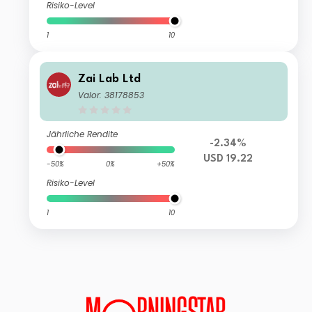
Risiko-Level
1
10
Zai Lab Ltd
Valor: 38178853
Jährliche Rendite
-2.34%
USD 19.22
-50%
0%
+50%
Risiko-Level
1
10