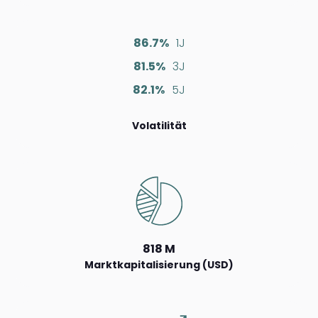
86.7%
1J
81.5%
3J
82.1%
5J
Volatilität
818 M
Marktkapitalisierung (USD)