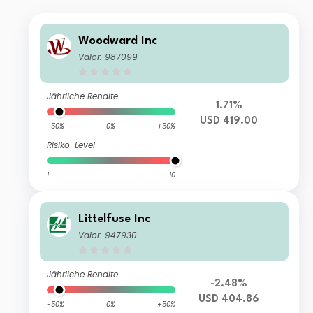
Woodward Inc
Valor: 987099
Jährliche Rendite
1.71%
USD 419.00
-50%
0%
+50%
Risiko-Level
1
10
Littelfuse Inc
Valor: 947930
Jährliche Rendite
-2.48%
USD 404.86
-50%
0%
+50%