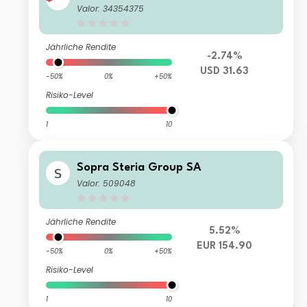
Valor: 34354375
Jährliche Rendite
-2.74%
USD 31.63
-50%
0%
+50%
Risiko-Level
1
10
Sopra Steria Group SA
Valor: 509048
Jährliche Rendite
5.52%
EUR 154.90
-50%
0%
+50%
Risiko-Level
1
10