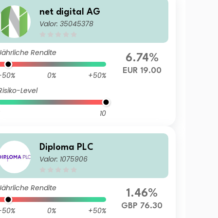
net digital AG
Valor: 35045378
Jährliche Rendite
6.74%
EUR 19.00
-50%
0%
+50%
Risiko-Level
10
Diploma PLC
Valor: 1075906
Jährliche Rendite
1.46%
GBP 76.30
-50%
0%
+50%