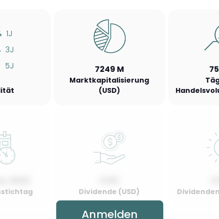
%
1J
%
3J
%
5J
7249 M
75
Marktkapitalisierung
Täg
lität
(USD)
Handelsvol
y, 2022
0.00
0
stichtag
Dividende (USD)
Dividenden
Anmelden