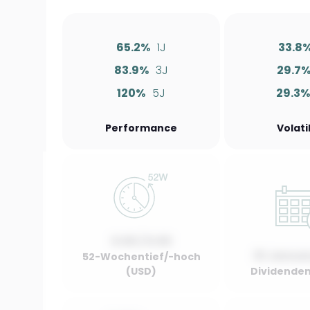
65.2%
1J
33.8
83.9%
3J
29.7
120%
5J
29.3
Performance
Volati
0.00 / 0.00
01 Januar
52-Wochentief/-hoch
(USD)
Dividenden