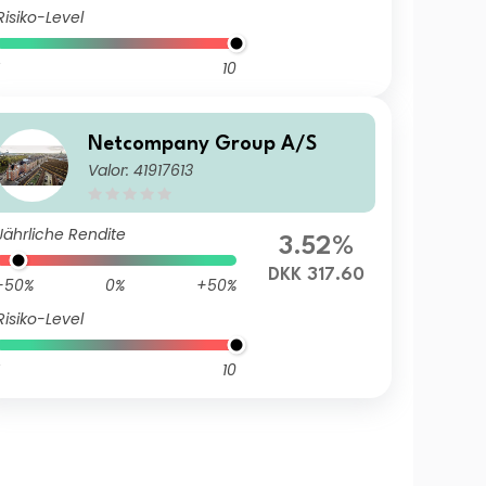
Risiko-Level
10
Netcompany Group A/S
Valor: 41917613
Jährliche Rendite
3.52%
DKK 317.60
-50%
0%
+50%
Risiko-Level
10