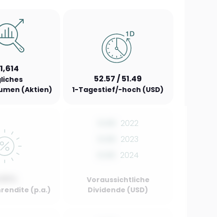
1,614
52.57 / 51.49
liches
umen (Aktien)
1-Tagestief/-hoch (USD)
0.00
2022
0.00
2023
0.00
2024
.00%
Voraussichtliche
rendite (p.a.)
Dividende (USD)