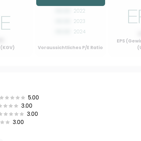
00.00
2022
00.00
2023
00.00
2024
00
EPS (Gewi
o (KGV)
Voraussichtliches P/E Ratio
(
5.00
3.00
3.00
3.00