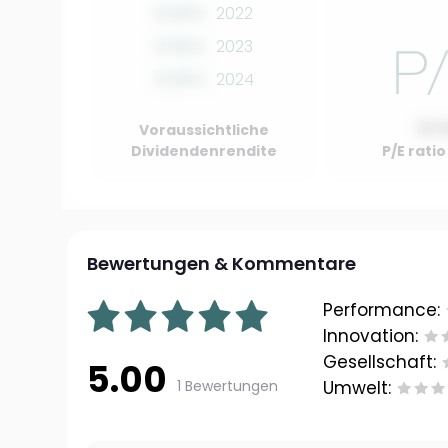
0.00%
2022
0.00%
2023
0.00%
2024
10.
Voraussichtliche
Dividendenrendite
P/E rati
Bewertungen & Kommentare
Performance:
Innovation:
Gesellschaft:
5.00
1 Bewertungen
Umwelt: