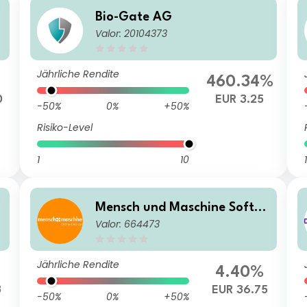
Bio-Gate AG
Valor: 20104373
Jährliche Rendite
460.34%
0
EUR 3.25
-50%
0%
+50%
Risiko-Level
1
10
1
Mensch und Maschine Softw
Valor: 664473
are SE
Jährliche Rendite
4.40%
3
EUR 36.75
-50%
0%
+50%