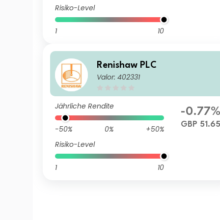
Risiko-Level
1
10
Renishaw PLC
Valor: 402331
Jährliche Rendite
-0.77
GBP 51.6
-50%
0%
+50%
Risiko-Level
1
10