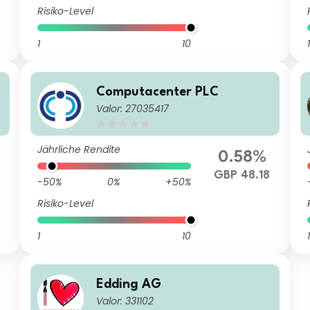
Risiko-Level
1
10
1
Computacenter PLC
Valor: 27035417
Jährliche Rendite
%
0.58%
5
GBP 48.18
-50%
0%
+50%
Risiko-Level
1
10
1
Edding AG
Valor: 331102