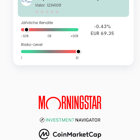
es Worldwide
Valor: 1234108
Jährliche Rendite
-0.43%
EUR 69.35
-50%
0%
+50%
Risiko-Level
1
10