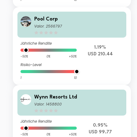
Pool Corp
Valor: 2566797
Jährliche Rendite
1.19%
USD 210.44
-50%
0%
+50%
Risiko-Level
1
10
Wynn Resorts Ltd
Valor: 1458800
Jährliche Rendite
0.95%
USD 99.77
-50%
0%
+50%