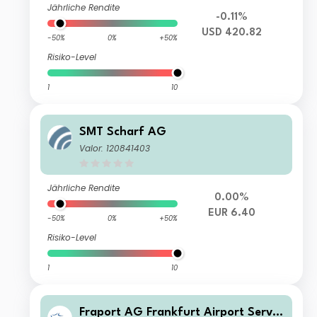
Jährliche Rendite
-0.11%
USD 420.82
-50%
0%
+50%
Risiko-Level
1
10
SMT Scharf AG
Valor: 120841403
Jährliche Rendite
0.00%
EUR 6.40
-50%
0%
+50%
Risiko-Level
1
10
Fraport AG Frankfurt Airport Servic