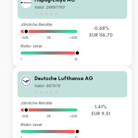
Hapag-Lloyd AG
Valor: 29897750
Jährliche Rendite
-0.68%
EUR 116.70
-50%
0%
+50%
Risiko-Level
1
10
Deutsche Lufthansa AG
Valor: 667979
Jährliche Rendite
1.41%
EUR 9.51
-50%
0%
+50%
Risiko-Level
1
10