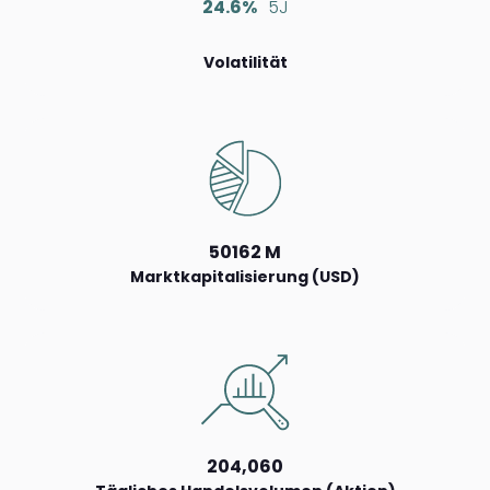
24.6%
5J
Volatilität
50162 M
Marktkapitalisierung (USD)
204,060