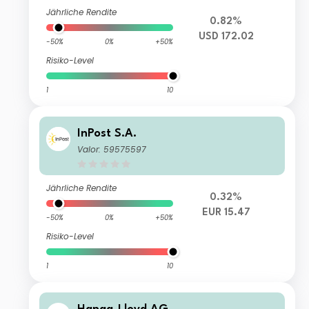
Jährliche Rendite
0.82%
USD 172.02
-50%
0%
+50%
Risiko-Level
1
10
InPost S.A.
Valor: 59575597
Jährliche Rendite
0.32%
EUR 15.47
-50%
0%
+50%
Risiko-Level
1
10