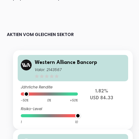
AKTIEN VOM GLEICHEN SEKTOR
Western Alliance Bancorp
Valor: 2143567
Jährliche Rendite
1.82%
USD 84.33
-50%
0%
+50%
Risiko-Level
1
10