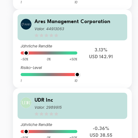
1
10
Ares Management Corporation
Valor: 44913063
Jährliche Rendite
3.13%
USD 142.91
-50%
0%
+50%
Risiko-Level
1
10
UDR Inc
Valor: 2989915
Jährliche Rendite
-0.36%
USD 38.55
-50%
0%
+50%