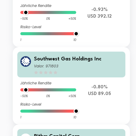
Jährliche Rendite
-0.93%
USD 392.12
-50%
0%
+50%
Risiko-Level
1
10
Southwest Gas Holdings Inc
Valor: 971803
Jährliche Rendite
-0.80%
USD 89.05
-50%
0%
+50%
Risiko-Level
1
10