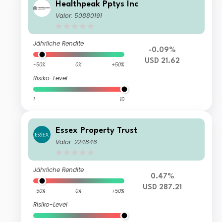
Healthpeak Pptys Inc
Valor: 50880191
Jährliche Rendite
-0.09%
USD 21.62
-50%
0%
+50%
Risiko-Level
1
10
Essex Property Trust
Valor: 224846
Jährliche Rendite
0.47%
USD 287.21
-50%
0%
+50%
Risiko-Level