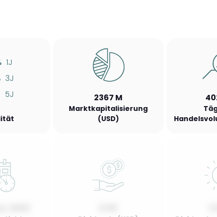
%
1J
%
3J
%
5J
2367 M
40
Marktkapitalisierung
Täg
lität
(USD)
Handelsvol
y, 2022
0.00
0