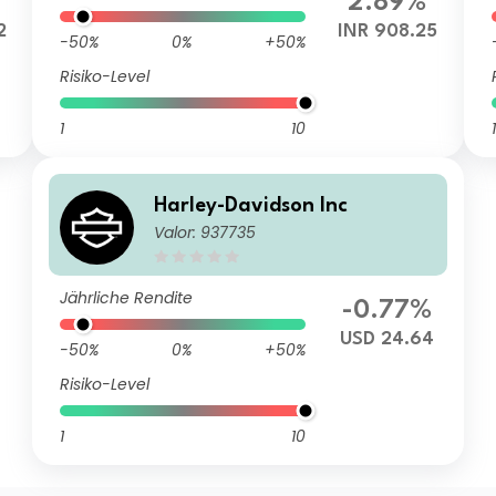
2.89%
2
INR 908.25
-50%
0%
+50%
Risiko-Level
1
10
1
Harley-Davidson Inc
Valor: 937735
Jährliche Rendite
-0.77%
USD 24.64
-50%
0%
+50%
Risiko-Level
1
10