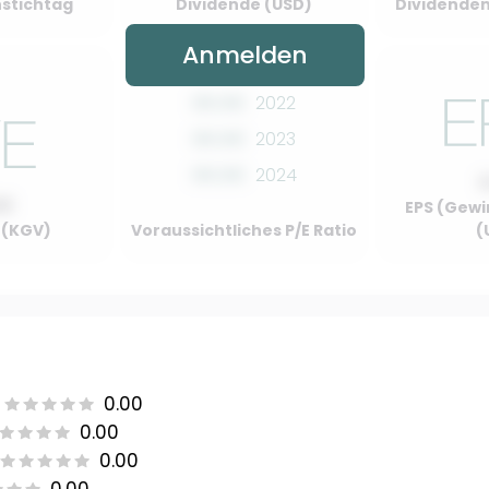
stichtag
Dividende (USD)
Dividenden
Anmelden
00.00
2022
00.00
2023
00.00
2024
00
EPS (Gewi
o (KGV)
Voraussichtliches P/E Ratio
(
0.00
0.00
0.00