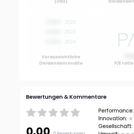
(USD)
Dividenden
0.00%
2022
0.00%
2023
0.00%
2024
10.
Voraussichtliche
Dividendenrendite
P/E rati
Bewertungen & Kommentare
Performance:
Innovation:
Gesellschaft:
0.00
0 Bewertungen