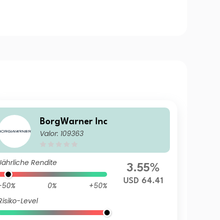
BorgWarner Inc
Valor: 109363
Jährliche Rendite
3.55%
USD 64.41
-50%
0%
+50%
Risiko-Level