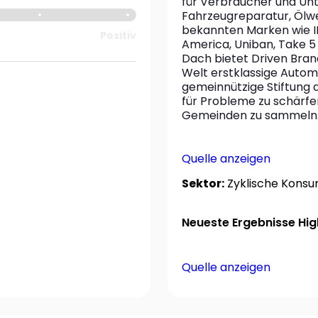
für Verbraucher und Un
Fahrzeugreparatur, Ölwe
bekannten Marken wie I
Positiv
America, Uniban, Take 5
Dach bietet Driven Bran
Welt erstklassige Automo
gemeinnützige Stiftung 
für Probleme zu schärfen
Gemeinden zu sammeln
Quelle anzeigen
Sektor:
Zyklische Kons
Neueste Ergebnisse High
Quelle anzeigen