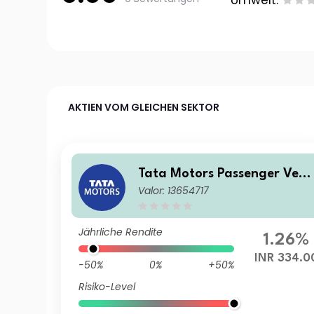
Umwelt:
AKTIEN VOM GLEICHEN SEKTOR
Tata Motors Passenger Vehi
Valor: 13654717
les Ltd
Jährliche Rendite
1.26%
INR 334.0
-50%
0%
+50%
Risiko-Level