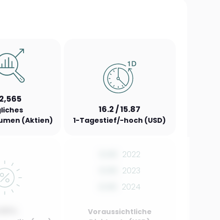
2,565
16.2 / 15.87
liches
umen (Aktien)
1-Tagestief/-hoch (USD)
0.00
2022
0.00
2023
0.00
2024
.00%
Voraussichtliche