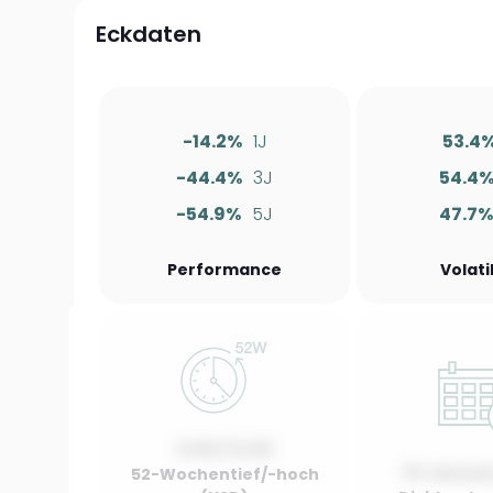
Eckdaten
-14.2%
1J
53.4
-44.4%
3J
54.4
-54.9%
5J
47.7
Performance
Volati
0.00 / 0.00
01 Januar
52-Wochentief/-hoch