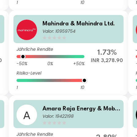
1
10
1
Mahindra & Mahindra Ltd.
Valor: 10959754
Jährliche Rendite
1.73%
0
INR 3,278.90
-50%
0%
+50%
Risiko-Level
1
10
1
Amara Raja Energy & Mobili
Valor: 19422198
ty Ltd
Jährliche Rendite