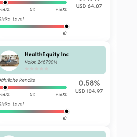
USD 64.07
-50%
0%
+50%
Risiko-Level
10
HealthEquity Inc
Valor: 24679014
Jährliche Rendite
0.58%
USD 104.97
-50%
0%
+50%
Risiko-Level
10