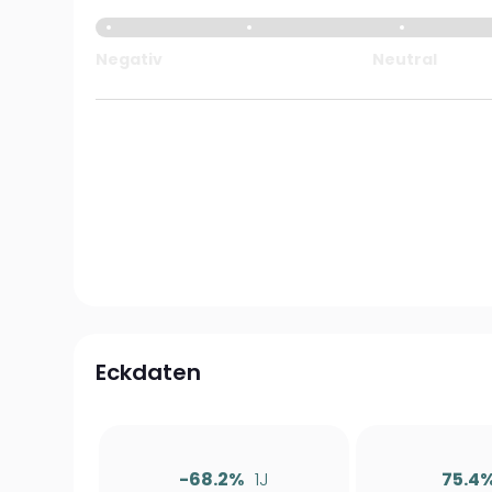
Negativ
Neutral
Eckdaten
-68.2%
1J
75.4