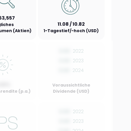
63,557
11.08 / 10.82
liches
umen (Aktien)
1-Tagestief/-hoch (USD)
0.00
2022
0.00
2023
0.00
2024
.00%
Voraussichtliche
rendite (p.a.)
Dividende (USD)
0.00
2022
0.00
2023
0.00
2024