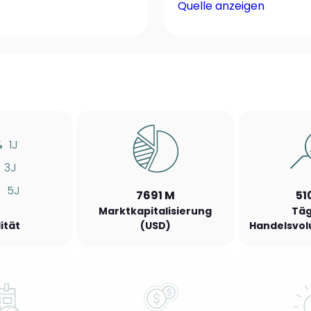
Quelle anzeigen
%
1J
3J
5J
7691 M
51
Marktkapitalisierung
Täg
lität
(USD)
Handelsvol