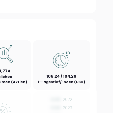
0,774
106.24 / 104.29
liches
umen (Aktien)
1-Tagestief/-hoch (USD)
0.00
2022
0.00
2023