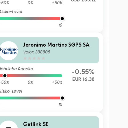
USD 285.12
-50%
0%
+50%
Risiko-Level
10
Jeronimo Martins SGPS SA
Valor: 388808
Jährliche Rendite
-0.55%
EUR 16.38
-50%
0%
+50%
Risiko-Level
10
Getlink SE