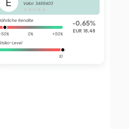
Valor: 3469403
Jährliche Rendite
-0.65%
EUR 18.48
-50%
0%
+50%
Risiko-Level
10