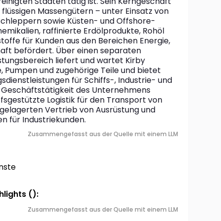
einigten Staaten tätig ist. Sein Kerngeschäft 
 flüssigen Massengütern – unter Einsatz von 
Schleppern sowie Küsten- und Offshore-
mikalien, raffinierte Erdölprodukte, Rohöl 
toffe für Kunden aus den Bereichen Energie, 
ft befördert. Über einen separaten 
stungsbereich liefert und wartet Kirby 
, Pumpen und zugehörige Teile und bietet 
ienstleistungen für Schiffs-, Industrie- und 
e Geschäftstätigkeit des Unternehmens 
fsgestützte Logistik für den Transport von 
gelagerten Vertrieb von Ausrüstung und 
n für Industriekunden.
Zusammengefasst aus der Quelle mit einem LLM
nste
lights ():
Zusammengefasst aus der Quelle mit einem LLM