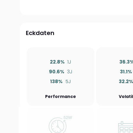
Eckdaten
22.8%
1J
36.3
90.6%
3J
31.1%
138%
5J
32.2%
Performance
Volati