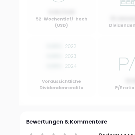
0.00 / 0.00
01 Januar
52-Wochentief/-hoch
(USD)
Dividenden
0.00%
2022
0.00%
2023
0.00%
2024
10.
Voraussichtliche
Dividendenrendite
P/E rati
Bewertungen & Kommentare