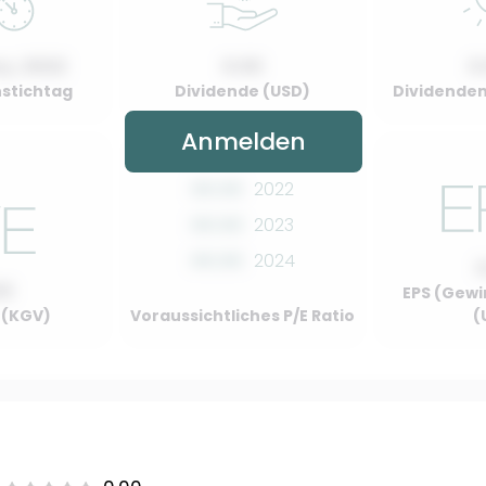
y, 2022
0.00
0
stichtag
Dividende (USD)
Dividenden
Anmelden
00.00
2022
00.00
2023
00.00
2024
00
EPS (Gewi
o (KGV)
Voraussichtliches P/E Ratio
(