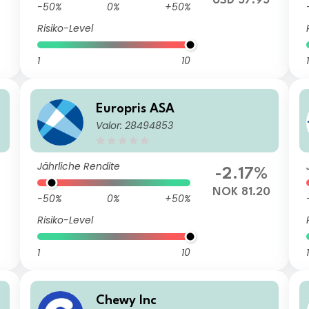
USD 57.95
-50%
0%
+50%
Risiko-Level
1
10
1
Europris ASA
Valor: 28494853
Jährliche Rendite
-2.17%
6
NOK 81.20
-50%
0%
+50%
Risiko-Level
1
10
1
Chewy Inc