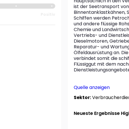
hauptsächlich in den Ver
ist der Seetransport von
Binnentanklastkähnen, 
Positiv
Schiffen werden Petroche
und andere flüssige Rohs
Chemie und Landwirtscha
Vertriebs- und Dienstlei
Dieselmotoren, Getriebe
Reparatur- und Wartungsd
Ölfeldausrüstung an. Di
verbindet somit die schif
Flüssiggut mit dem nach
Dienstleistungsangebote
Quelle anzeigen
Sektor:
Verbraucherdie
Neueste Ergebnisse High