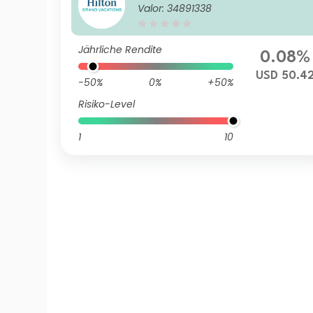
Valor: 34891338
Jährliche Rendite
0.08%
USD 50.4
-50%
0%
+50%
Risiko-Level
1
10