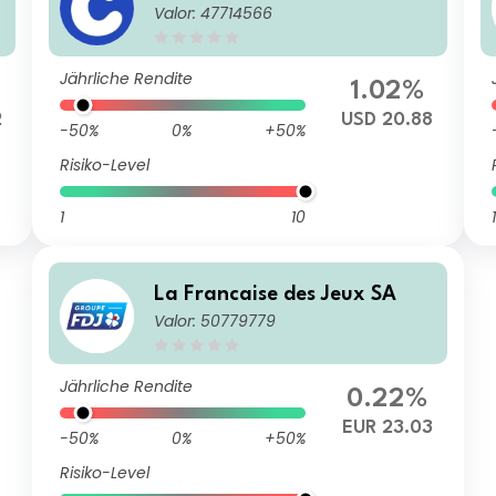
Valor: 47714566
Jährliche Rendite
1.02%
2
USD 20.88
-50%
0%
+50%
Risiko-Level
1
10
1
La Francaise des Jeux SA
Valor: 50779779
Jährliche Rendite
0.22%
EUR 23.03
-50%
0%
+50%
Risiko-Level