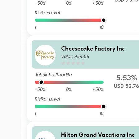
USD 75.19
-50%
0%
+50%
Risiko-Level
1
10
Cheesecake Factory Inc
Valor: 915558
Jährliche Rendite
5.53%
USD 82.7
-50%
0%
+50%
Risiko-Level
1
10
Hilton Grand Vacations Inc