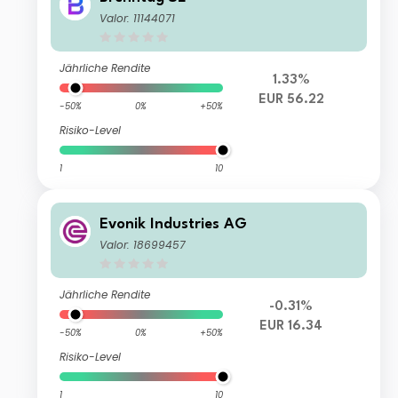
Valor: 11144071
Jährliche Rendite
1.33%
EUR 56.22
-50%
0%
+50%
Risiko-Level
1
10
Evonik Industries AG
Valor: 18699457
Jährliche Rendite
-0.31%
EUR 16.34
-50%
0%
+50%
Risiko-Level
1
10