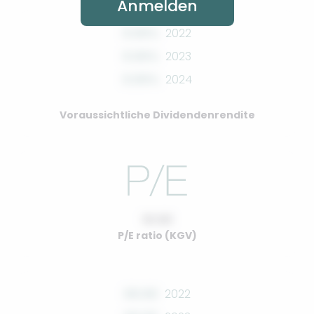
Anmelden
0.00%
2022
0.00%
2023
0.00%
2024
Voraussichtliche Dividendenrendite
10.00
P/E ratio (KGV)
00.00
2022