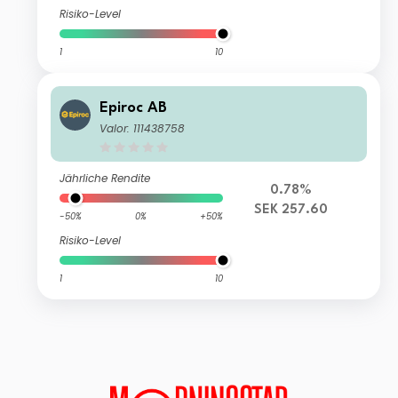
Risiko-Level
1
10
Epiroc AB
Valor: 111438758
Jährliche Rendite
0.78%
SEK 257.60
-50%
0%
+50%
Risiko-Level
1
10