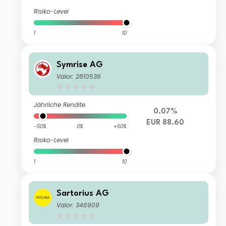
Risiko-Level
1
10
Symrise AG
Valor: 2810536
Jährliche Rendite
0.07%
EUR 88.60
-50%
0%
+50%
Risiko-Level
1
10
Sartorius AG
Valor: 346909