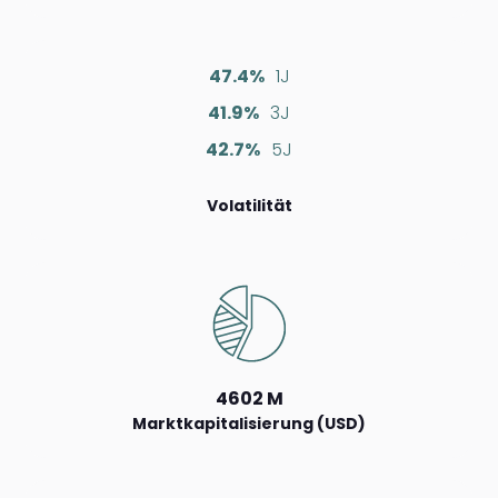
47.4%
1J
41.9%
3J
42.7%
5J
Volatilität
4602 M
Marktkapitalisierung (USD)