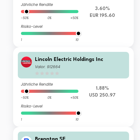
Jährliche Rendite
3.60%
EUR 195.60
-50%
0%
+50%
Risiko-Level
1
10
Lincoln Electric Holdings Inc
Valor: 912664
Jährliche Rendite
1.88%
USD 250.97
-50%
0%
+50%
Risiko-Level
1
10
Brenntag SE