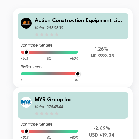
Action Construction Equipment Limi
ted
Valor: 2689839
Jährliche Rendite
1.26%
INR 989.35
-50%
0%
+50%
Risiko-Level
1
10
MYR Group Inc
Valor: 3754544
Jährliche Rendite
-2.69%
USD 419.34
-50%
0%
+50%