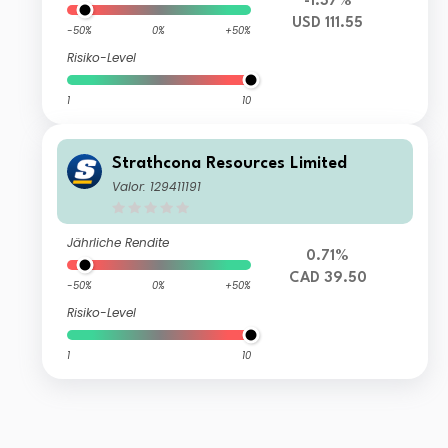
-1.37%
USD 111.55
-50%
0%
+50%
Risiko-Level
1
10
Strathcona Resources Limited
Valor: 129411191
Jährliche Rendite
0.71%
CAD 39.50
-50%
0%
+50%
Risiko-Level
1
10