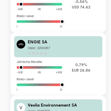
-0.56%
USD 74.62
-50%
0%
+50%
Risiko-Level
1
10
ENGIE SA
Valor: 2200367
Jährliche Rendite
0.79%
EUR 26.86
-50%
0%
+50%
Risiko-Level
1
10
Veolia Environnement SA