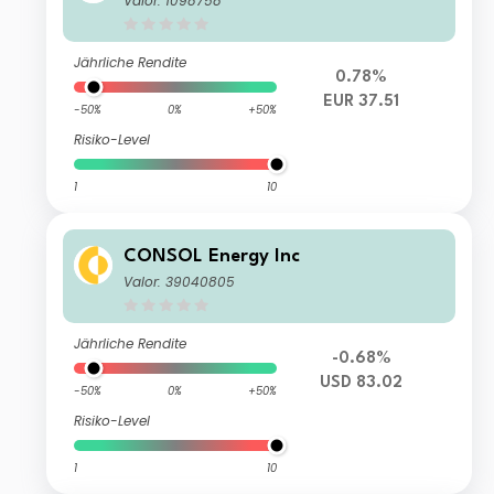
Valor: 1098758
Jährliche Rendite
0.78%
EUR 37.51
-50%
0%
+50%
Risiko-Level
1
10
CONSOL Energy Inc
Valor: 39040805
Jährliche Rendite
-0.68%
USD 83.02
-50%
0%
+50%
Risiko-Level
1
10