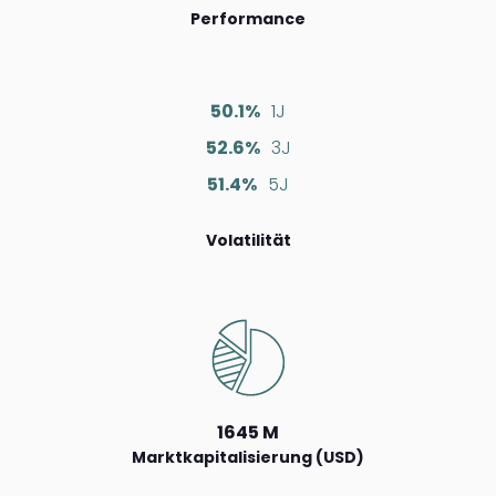
Performance
50.1%
1J
52.6%
3J
51.4%
5J
Volatilität
1645 M
Marktkapitalisierung (USD)