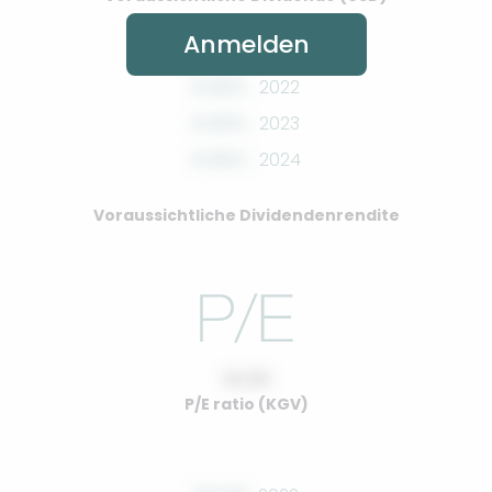
Anmelden
0.00%
2022
0.00%
2023
0.00%
2024
Voraussichtliche Dividendenrendite
10.00
P/E ratio (KGV)