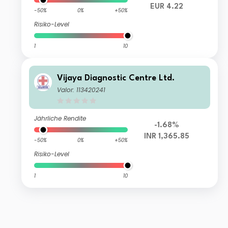
EUR 4.22
-50%
0%
+50%
Risiko-Level
1
10
Vijaya Diagnostic Centre Ltd.
Valor: 113420241
Jährliche Rendite
-1.68%
INR 1,365.85
-50%
0%
+50%
Risiko-Level
1
10