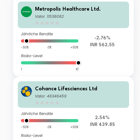
Metropolis Healthcare Ltd.
Valor: 11536062
Jährliche Rendite
-2.76%
INR 562.55
-50%
0%
+50%
Risiko-Level
1
10
Cohance Lifesciences Ltd
Valor: 46346459
Jährliche Rendite
2.54%
INR 439.85
-50%
0%
+50%
Risiko-Level