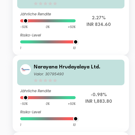
Jährliche Rendite
2.27%
INR 834.60
-50%
0%
+50%
Risiko-Level
1
10
Narayana Hrudayalaya Ltd.
Valor: 30795490
Jährliche Rendite
-0.98%
INR 1,883.80
-50%
0%
+50%
Risiko-Level
1
10