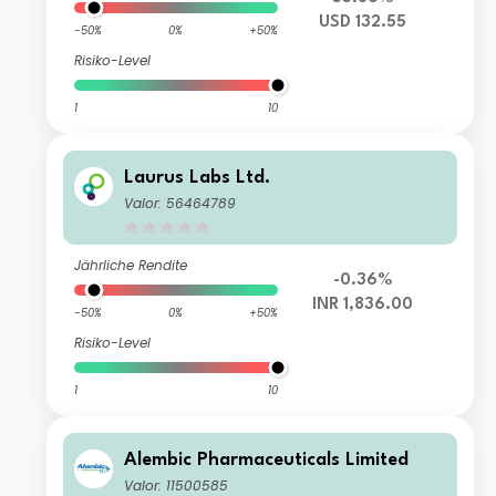
USD 132.55
-50%
0%
+50%
Risiko-Level
1
10
Laurus Labs Ltd.
Valor: 56464789
Jährliche Rendite
-0.36%
INR 1,836.00
-50%
0%
+50%
Risiko-Level
1
10
Alembic Pharmaceuticals Limited
Valor: 11500585