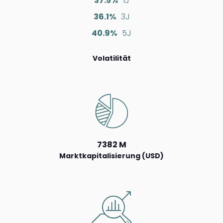
37.5%
1J
36.1%
3J
40.9%
5J
Volatilität
7382 M
Marktkapitalisierung (USD)