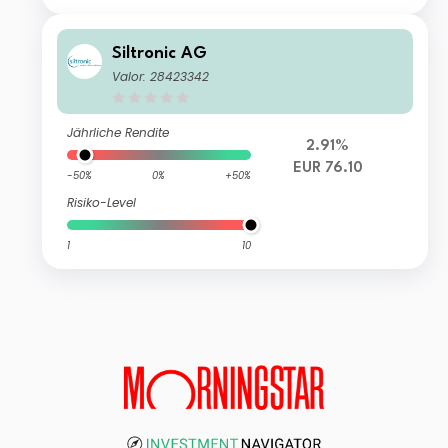
Siltronic AG
Valor: 28423342
Jährliche Rendite
2.91%
EUR 76.10
-50%
0%
+50%
Risiko-Level
1
10