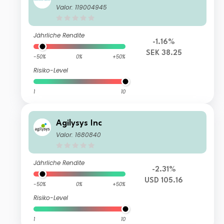
Valor: 119004945
Jährliche Rendite
-1.16%
SEK 38.25
-50%
0%
+50%
Risiko-Level
1
10
Agilysys Inc
Valor: 1680840
Jährliche Rendite
-2.31%
USD 105.16
-50%
0%
+50%
Risiko-Level
1
10