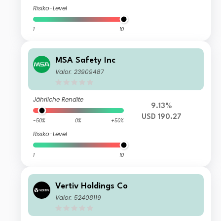
Risiko-Level
1
10
MSA Safety Inc
Valor: 23909487
Jährliche Rendite
9.13%
USD 190.27
-50%
0%
+50%
Risiko-Level
1
10
Vertiv Holdings Co
Valor: 52408119