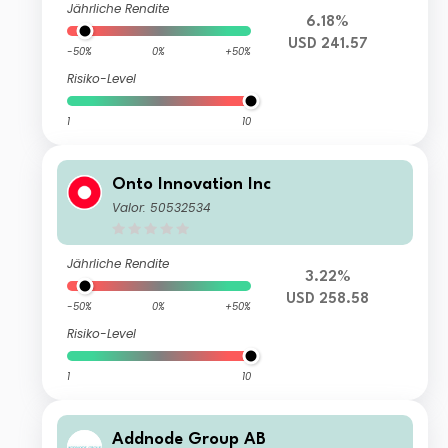
Jährliche Rendite
6.18%
USD 241.57
-50%
0%
+50%
Risiko-Level
1
10
Onto Innovation Inc
Valor: 50532534
Jährliche Rendite
3.22%
USD 258.58
-50%
0%
+50%
Risiko-Level
1
10
Addnode Group AB