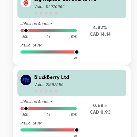
Valor: 112970662
Jährliche Rendite
4.82%
CAD 14.14
-50%
0%
+50%
Risiko-Level
1
10
BlackBerry Ltd
Valor: 21892856
Jährliche Rendite
0.68%
CAD 11.93
-50%
0%
+50%
Risiko-Level
1
10