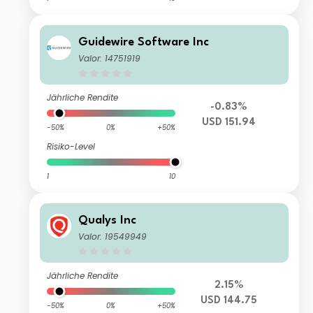
Guidewire Software Inc
Valor: 14751919
Jährliche Rendite
-0.83%
USD 151.94
-50%
0%
+50%
Risiko-Level
1
10
Qualys Inc
Valor: 19549949
Jährliche Rendite
2.15%
USD 144.75
-50%
0%
+50%