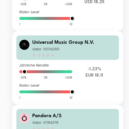
USD 18.25
-50%
0%
+50%
Risiko-Level
1
10
Universal Music Group N.V.
Valor: 113742301
Jährliche Rendite
-1.23%
EUR 18.11
-50%
0%
+50%
Risiko-Level
1
10
Pandora A/S
Valor: 11784376