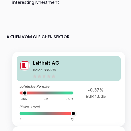
interesting ivnestment
AKTIEN VOM GLEICHEN SEKTOR
Leifheit AG
Valor: 339919
Jährliche Rendite
-0.37%
EUR 13.35
-50%
0%
+50%
Risiko-Level
1
10