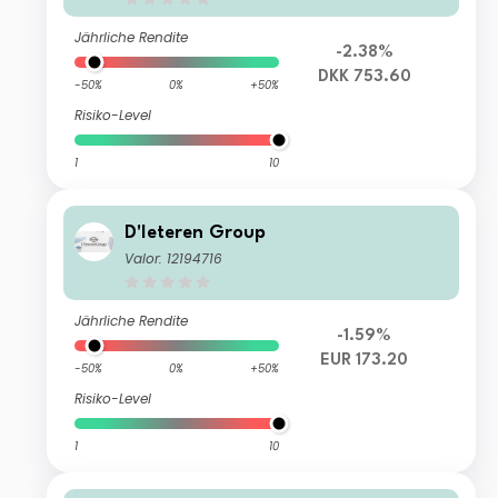
Jährliche Rendite
-2.38%
DKK 753.60
-50%
0%
+50%
Risiko-Level
1
10
D'Ieteren Group
Valor: 12194716
Jährliche Rendite
-1.59%
EUR 173.20
-50%
0%
+50%
Risiko-Level
1
10