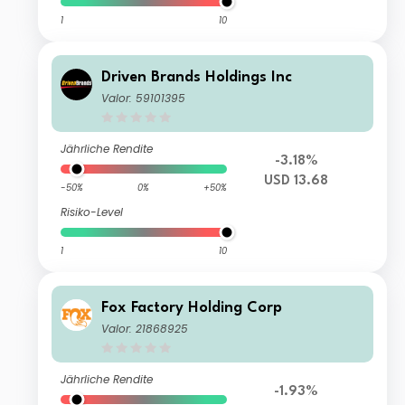
1
10
Driven Brands Holdings Inc
Valor: 59101395
Jährliche Rendite
-3.18%
USD 13.68
-50%
0%
+50%
Risiko-Level
1
10
Fox Factory Holding Corp
Valor: 21868925
Jährliche Rendite
-1.93%