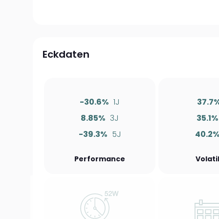
Eckdaten
-30.6%
1J
37.7
8.85%
3J
35.1%
-39.3%
5J
40.2
Performance
Volati