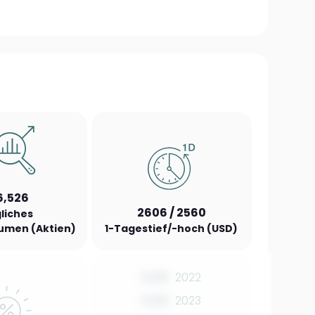
6,526
2606 / 2560
liches
umen (Aktien)
1-Tagestief/-hoch (USD)
0.00
2022
0.00
2023