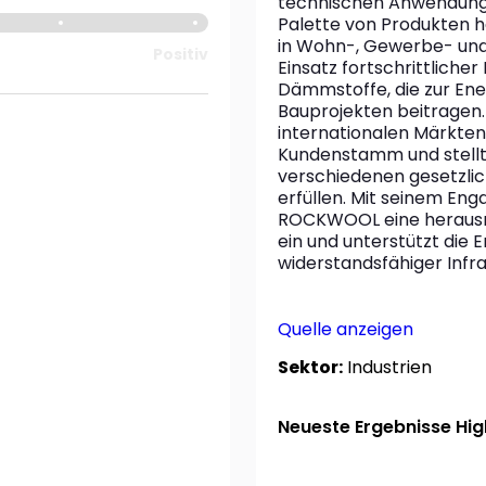
technischen Anwendungen
Palette von Produkten he
in Wohn-, Gewerbe- und
Positiv
Einsatz fortschrittliche
Dämmstoffe, die zur Energ
Bauprojekten beitragen. 
internationalen Märkten
Kundenstamm und stellt s
verschiedenen gesetzli
erfüllen. Mit seinem Eng
ROCKWOOL eine herausr
ein und unterstützt die 
widerstandsfähiger Infra
Quelle anzeigen
Sektor:
Industrien
Neueste Ergebnisse High