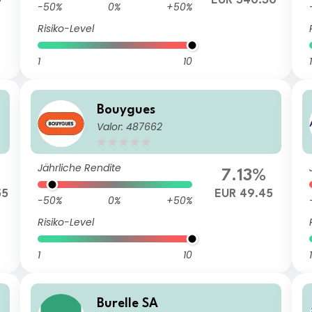
4
EUR 340.30
-50%
0%
+50%
Risiko-Level
1
10
1
Bouygues
Valor: 487662
Jährliche Rendite
7.13%
55
EUR 49.45
-50%
0%
+50%
Risiko-Level
1
10
1
Burelle SA