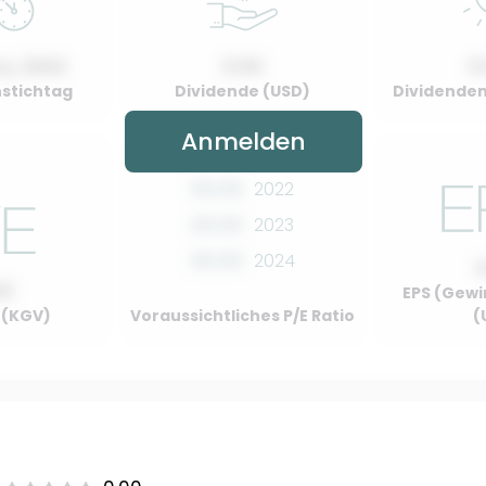
y, 2022
0.00
0
stichtag
Dividende (USD)
Dividenden
Anmelden
00.00
2022
00.00
2023
00.00
2024
00
EPS (Gewi
o (KGV)
Voraussichtliches P/E Ratio
(