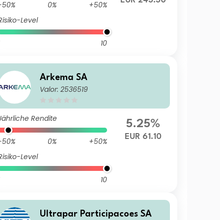
EUR 243.30
-50%
0%
+50%
Risiko-Level
10
Arkema SA
Valor: 2536519
Jährliche Rendite
5.25%
EUR 61.10
-50%
0%
+50%
Risiko-Level
10
Ultrapar Participacoes SA