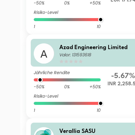
EUR 171.7
-50%
0%
+50%
Risiko-Level
1
10
Azad Engineering Limited
Valor: 131593618
Jährliche Rendite
-5.67%
INR 2,258.
-50%
0%
+50%
Risiko-Level
1
10
Verallia SASU