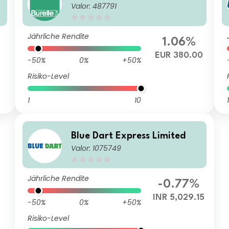
Valor: 487791
Jährliche Rendite
1.06%
EUR 380.00
-50%
0%
+50%
Risiko-Level
1
10
1
Blue Dart Express Limited
Valor: 1075749
Jährliche Rendite
-0.77%
INR 5,029.15
-50%
0%
+50%
Risiko-Level