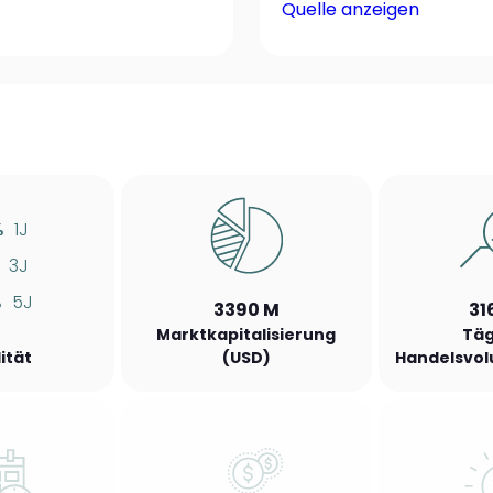
Quelle anzeigen
%
1J
3J
%
5J
3390 M
31
Marktkapitalisierung
Täg
lität
(USD)
Handelsvol