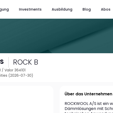
gung
Investments
Ausbildung
Blog
Abos
ROCK B
S
3
/
Valor 364101
ties (2026-07-30)
Über das Unternehmen
ROCKWOOL A/S ist ein we
Dämmlösungen mit Schwer