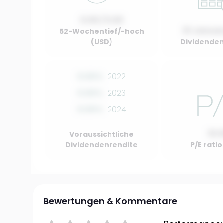
0.00 / 0.00
01 Januar
52-Wochentief/-hoch
(USD)
Dividenden
0.00%
2022
0.00%
2023
0.00%
2024
10.
Voraussichtliche
Dividendenrendite
P/E rati
Bewertungen & Kommentare