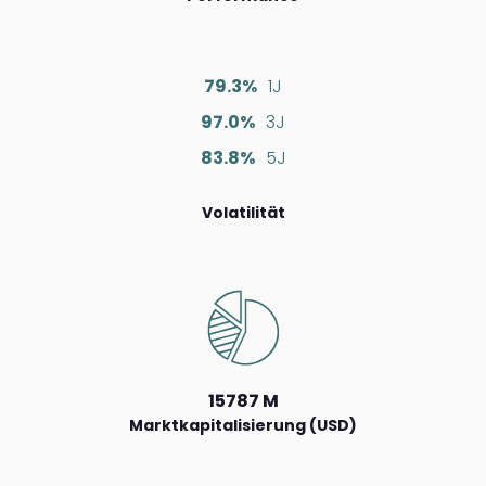
79.3%
1J
97.0%
3J
83.8%
5J
Volatilität
15787 M
Marktkapitalisierung (USD)