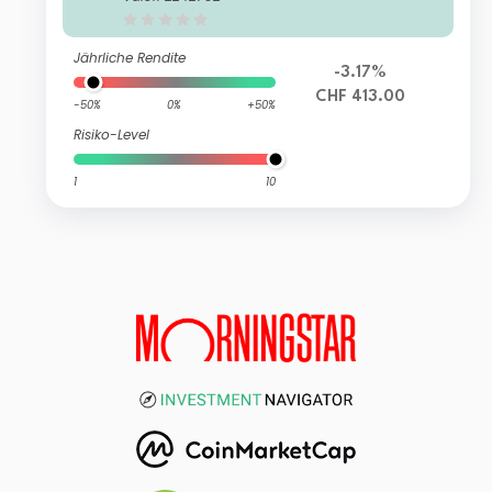
Jährliche Rendite
-3.17%
CHF 413.00
-50%
0%
+50%
Risiko-Level
1
10