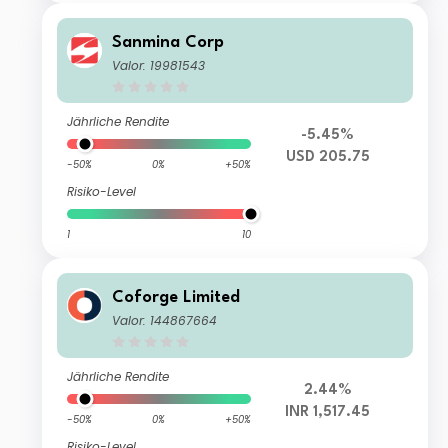
Sanmina Corp
Valor: 19981543
Jährliche Rendite
-5.45%
USD 205.75
-50%
0%
+50%
Risiko-Level
1
10
Coforge Limited
Valor: 144867664
Jährliche Rendite
2.44%
INR 1,517.45
-50%
0%
+50%
Risiko-Level