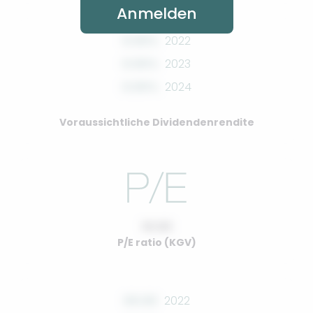
Anmelden
0.00%
2022
0.00%
2023
0.00%
2024
Voraussichtliche Dividendenrendite
10.00
P/E ratio (KGV)
00.00
2022