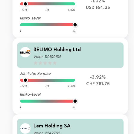
-1.02%
USD 164.35
-50%
0%
+50%
Risiko-Level
1
10
BELIMO Holding Ltd
Valor: 110109816
Jährliche Rendite
-3.92%
CHF 781.75
-50%
0%
+50%
Risiko-Level
1
10
Lem Holding SA
Valor: 2242762