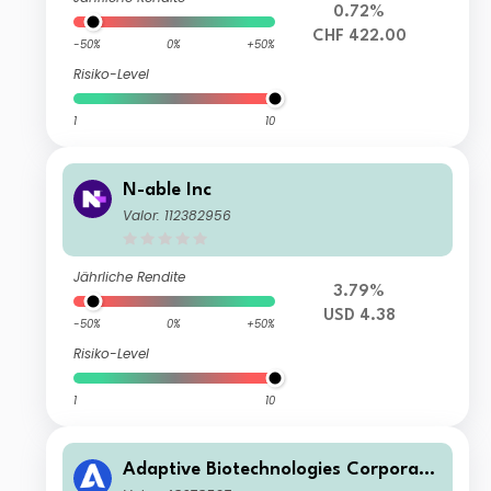
0.72%
CHF 422.00
-50%
0%
+50%
Risiko-Level
1
10
N-able Inc
Valor: 112382956
Jährliche Rendite
3.79%
USD 4.38
-50%
0%
+50%
Risiko-Level
1
10
Adaptive Biotechnologies Corporati