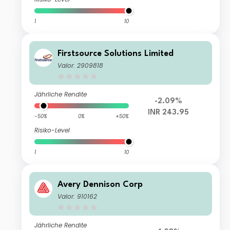
1
10
Firstsource Solutions Limited
Valor: 2909818
Jährliche Rendite
-2.09%
INR 243.95
-50%
0%
+50%
Risiko-Level
1
10
Avery Dennison Corp
Valor: 910162
Jährliche Rendite