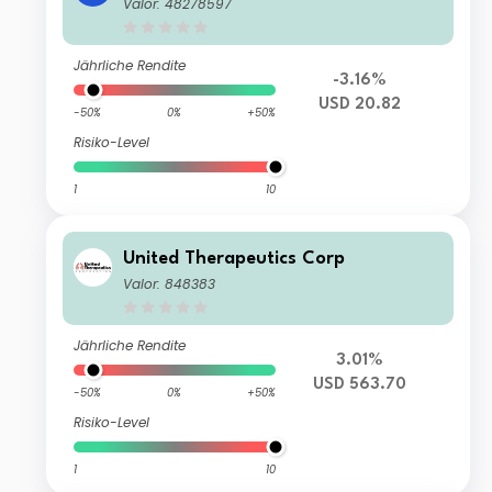
on
Valor: 48278597
Jährliche Rendite
-3.16%
USD 20.82
-50%
0%
+50%
Risiko-Level
1
10
United Therapeutics Corp
Valor: 848383
Jährliche Rendite
3.01%
USD 563.70
-50%
0%
+50%
Risiko-Level
1
10