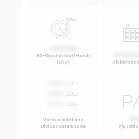
0.00 / 0.00
01 Januar
52-Wochentief/-hoch
(USD)
Dividenden
0.00%
2022
0.00%
2023
0.00%
2024
10.
Voraussichtliche
Dividendenrendite
P/E rati