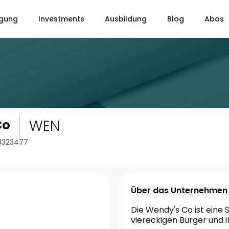
gung
Investments
Ausbildung
Blog
Abos
WEN
Co
13323477
Über das Unternehmen
Die Wendy's Co ist eine S
viereckigen Burger und i