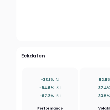
Eckdaten
-33.1%
1J
52.5
-64.6%
3J
37.4
-67.2%
5J
33.5%
Performance
Volati