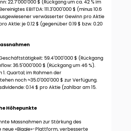
n: 22.7'000'000 $ (Rückgang um ca. 42 % im
ereinigtes EBITDA: 111.3'000'000 $ (minus 10.6
Ausgewiesener verwässerter Gewinn pro Aktie
o Aktie: je 0.12 $ (gegenüber 0.19 $ bzw. 0.20
zmassnahmen
Geschäftstätigkeit: 59.4'000'000 $ (Rückgang
hflow: 36.5'000'000 $ (Rückgang um 46 %).
m 1. Quartal; im Rahmen der
ehen noch ≈35.0'000'000 $ zur Verfügung.
ividende: 0.14 $ pro Aktie (zahlbar am 15.
che Höhepunkte
annte Massnahmen zur Stärkung des
e neue «Biggie»-Plattform, verbesserte