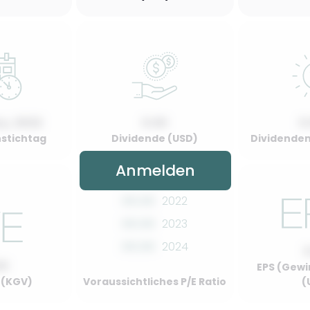
y, 2022
0.00
0
stichtag
Dividende (USD)
Dividenden
Anmelden
00.00
2022
00.00
2023
00.00
2024
00
EPS (Gewi
o (KGV)
Voraussichtliches P/E Ratio
(