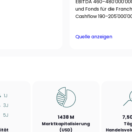
EBITDA 460–480'000'000 $
und Fonds für die Franch
Cashflow 190–205'000'00
Quelle anzeigen
%
1J
%
3J
5J
1438 M
7,5
Marktkapitalisierung
Täg
lität
(USD)
Handelsvol