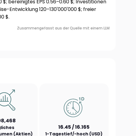
; bereinigtes EPS 0.56–0.60 $; Investitionen
ise-Entwicklung 120–130'000'000 $; freier
0 $.
Zusammengefasst aus der Quelle mit einem LLM
08,468
16.45 / 16.165
liches
umen (Aktien)
1-Tagestief/-hoch (USD)