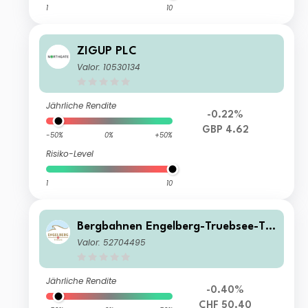
1
10
ZIGUP PLC
Valor: 10530134
Jährliche Rendite
-0.22%
GBP 4.62
-50%
0%
+50%
Risiko-Level
1
10
Bergbahnen Engelberg-Truebsee-Titl
is AG BET
Valor: 52704495
Jährliche Rendite
-0.40%
CHF 50.40