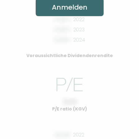
Anmelden
0.00%
2022
0.00%
2023
0.00%
2024
Voraussichtliche Dividendenrendite
10.00
P/E ratio (KGV)
00.00
2022