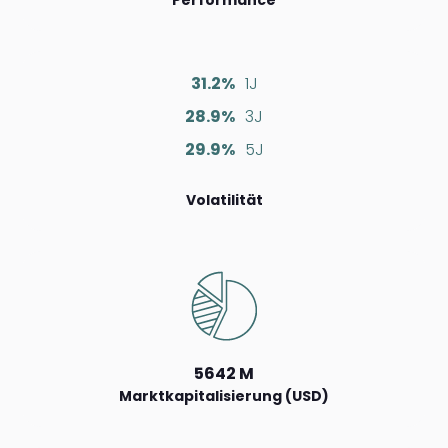
Performance
31.2%
1J
28.9%
3J
29.9%
5J
Volatilität
5642 M
Marktkapitalisierung (USD)