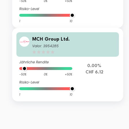
-50%
0%
+50%
Risiko-Level
1
10
MCH Group Ltd.
Valor: 3954285
Jährliche Rendite
0.00%
CHF 6.12
-50%
0%
+50%
Risiko-Level
1
10