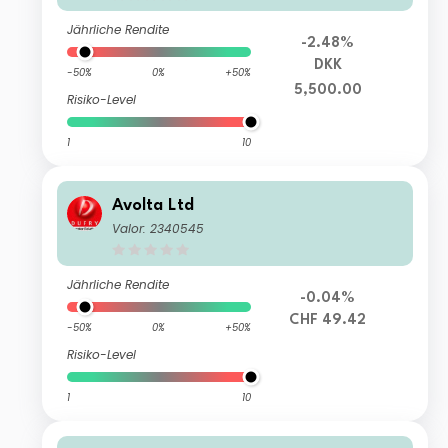
Jährliche Rendite
-2.48%
DKK
-50%
0%
+50%
5,500.00
Risiko-Level
1
10
Avolta Ltd
Valor: 2340545
Jährliche Rendite
-0.04%
CHF 49.42
-50%
0%
+50%
Risiko-Level
1
10