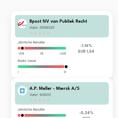
Bpost NV van Publiek Recht
Valor: 21588225
Jährliche Rendite
-1.16%
EUR 1.54
-50%
0%
+50%
Risiko-Level
1
10
A.P. Møller - Mærsk A/S
Valor: 906012
Jährliche Rendite
-0.24%