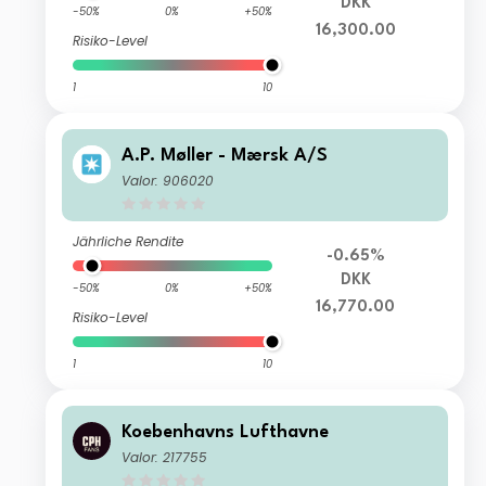
DKK
-50%
0%
+50%
16,300.00
Risiko-Level
1
10
A.P. Møller - Mærsk A/S
Valor: 906020
Jährliche Rendite
-0.65%
DKK
-50%
0%
+50%
16,770.00
Risiko-Level
1
10
Koebenhavns Lufthavne
Valor: 217755