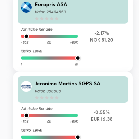
Europris ASA
Valor: 28494853
Jährliche Rendite
-2.17%
NOK 81.20
-50%
0%
+50%
Risiko-Level
1
10
Jeronimo Martins SGPS SA
Valor: 388808
Jährliche Rendite
-0.55%
EUR 16.38
-50%
0%
+50%
Risiko-Level