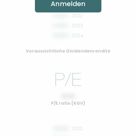
Anmelden
0.00%
2022
0.00%
2023
0.00%
2024
Voraussichtliche Dividendenrendite
10.00
P/E ratio (KGV)
00.00
2022