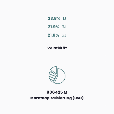
23.8%
1J
21.9%
3J
21.8%
5J
Volatilität
906425 M
Marktkapitalisierung (USD)