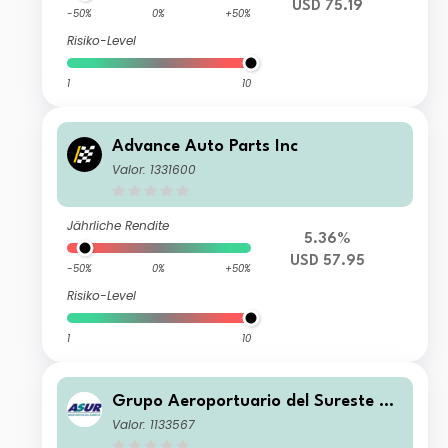
USD 75.19
-50%
0%
+50%
Risiko-Level
1
10
Advance Auto Parts Inc
Valor: 1331600
Jährliche Rendite
5.36%
USD 57.95
-50%
0%
+50%
Risiko-Level
1
10
Grupo Aeroportuario del Sureste SA
B de CV
Valor: 1133567