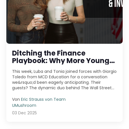
Ditching the Finance
Playbook: Why More Young
Pros Are Jumping Into
This week, Luba and Tonia joined forces with Giorgio
Entrepreneurship
Toledo from MCD Education for a conversation
we&rsquo;d been eagerly anticipating. Their
guests? The dynamic duo behind The Wall Street
Skinny &m ...
Von
Eric Strauss von Team
UMushroom
03 Dec 2025