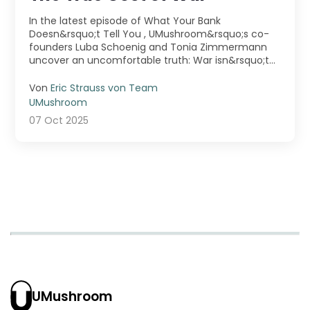
In the latest episode of What Your Bank
Doesn&rsquo;t Tell You , UMushroom&rsquo;s co-
founders Luba Schoenig and Tonia Zimmermann
uncover an uncomfortable truth: War isn&rsquo;t
just fought ...
Von
Eric Strauss von Team
UMushroom
07 Oct 2025
UMushroom