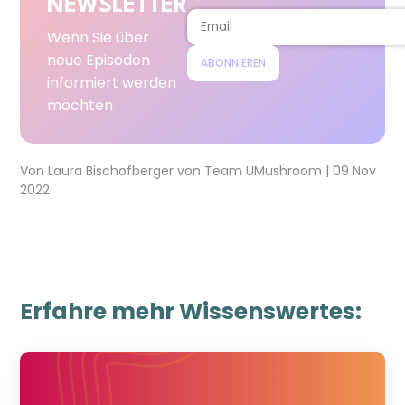
NEWSLETTER
Wenn Sie über
neue Episoden
ABONNIEREN
informiert werden
möchten
Von
Laura Bischofberger
von
Team UMushroom
|
09 Nov
2022
Erfahre mehr Wissenswertes: