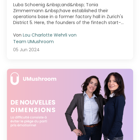
Experience
Luba Schoenig &nbsp;and&nbsp; Tonia
Zimmermann &nbsp;have established their
operations base in a former factory hall in Zurich's
District 5. Here, the founders of the fintech start-
up&nbsp; ...
Von
Lou Charlotte Wehrli von
Team UMushroom
05 Jun 2024