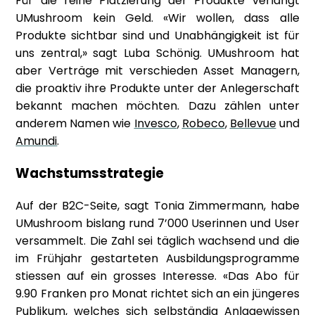
Für die reine Platzierung der Produkte verlangt
UMushroom kein Geld. «Wir wollen, dass alle
Produkte sichtbar sind und Unabhängigkeit ist für
uns zentral,» sagt Luba Schönig. UMushroom hat
aber Verträge mit verschieden Asset Managern,
die proaktiv ihre Produkte unter der Anlegerschaft
bekannt machen möchten. Dazu zählen unter
anderem Namen wie
Invesco
,
Robeco
,
Bellevue
und
Amundi
.
Wachstumsstrategie
Auf der B2C-Seite, sagt Tonia Zimmermann, habe
UMushroom bislang rund 7’000 Userinnen und User
versammelt. Die Zahl sei täglich wachsend und die
im Frühjahr gestarteten Ausbildungsprogramme
stiessen auf ein grosses Interesse. «Das Abo für
9.90 Franken pro Monat richtet sich an ein jüngeres
Publikum, welches sich selbständig Anlagewissen