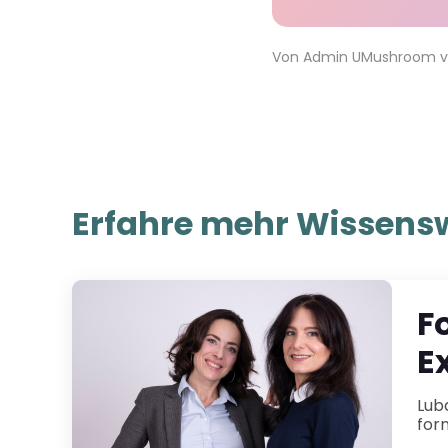
Von
Admin UMushroom
Erfahre mehr Wissensw
F
E
Luba Schoenig &nbsp;and&n
form