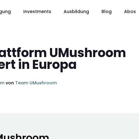
gung
Investments
Ausbildung
Blog
Abos
lattform UMushroom
rt in Europa
om
von
Team UMushroom