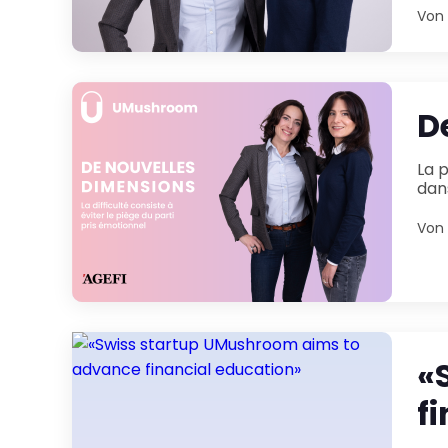
Von
D
La prise en compte des critères ESG (environnement, aspects sociaux et gouvernance de l’entreprise)
dan
Von
«
f