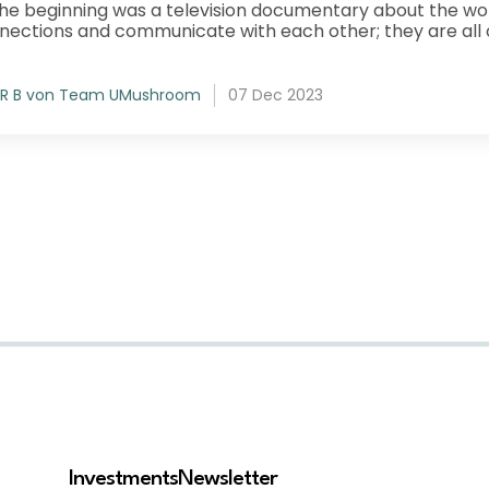
the beginning was a television documentary about the w
nections and communicate with each other; they are all o
R B von Team UMushroom
07 Dec 2023
Investments
Newsletter