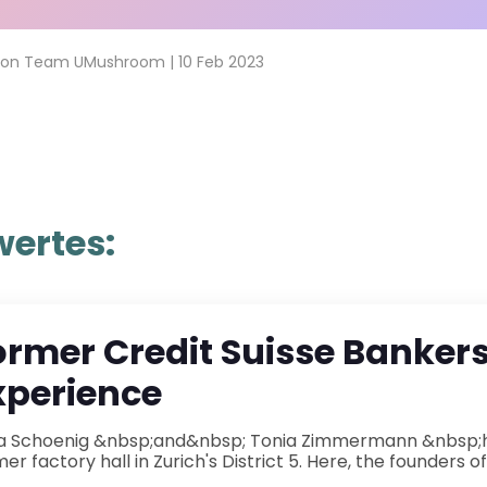
von
Team UMushroom
|
10 Feb 2023
ertes:
ormer Credit Suisse Banker
xperience
bsp; Tonia Zimmermann &nbsp;have established their operations base in a
er factory hall in Zurich's District 5. Here, the founders o