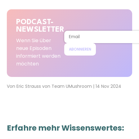
PODCAST-
NEWSLETTER
Wenn Sie über
neue Episoden
ABONNIEREN
informiert werden
möchten
Von
Eric Strauss
von
Team UMushroom
|
14 Nov 2024
Erfahre mehr Wissenswertes: