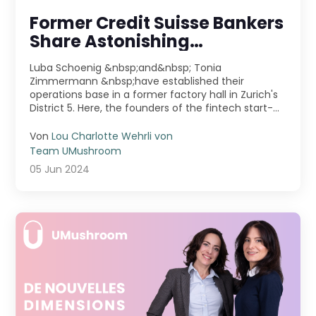
Former Credit Suisse Bankers
Share Astonishing
Experience
Luba Schoenig &nbsp;and&nbsp; Tonia
Zimmermann &nbsp;have established their
operations base in a former factory hall in Zurich's
District 5. Here, the founders of the fintech start-
up&nbsp; ...
Von
Lou Charlotte Wehrli von
Team UMushroom
05 Jun 2024