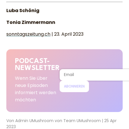
Luba Schönig
Tonia Zimmermann
sonntagszeitung.ch
| 23. April 2023
PODCAST-
NEWSLETTER
Wenn Sie über
neue Episoden
ABONNIEREN
informiert werden
möchten
Von
Admin UMushroom
von
Team UMushroom
|
25 Apr
2023