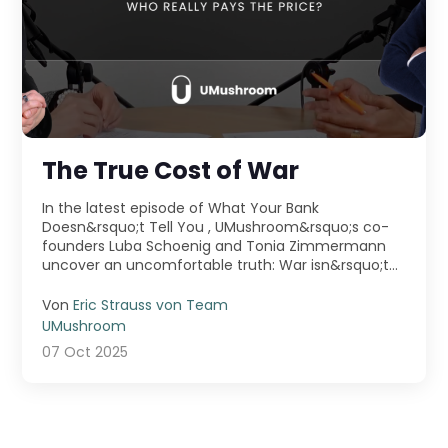
The True Cost of War
In the latest episode of What Your Bank
Doesn&rsquo;t Tell You , UMushroom&rsquo;s co-
founders Luba Schoenig and Tonia Zimmermann
uncover an uncomfortable truth: War isn&rsquo;t
just fought ...
Von
Eric Strauss von Team
UMushroom
07 Oct 2025