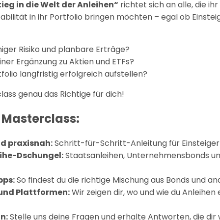
tieg in die Welt der Anleihen“
richtet sich an alle, die i
bilität in ihr Portfolio bringen möchten – egal ob Einste
ger Risiko und planbare Erträge?
iner Ergänzung zu Aktien und ETFs?
tfolio langfristig erfolgreich aufstellen?
lass genau das Richtige für dich!
 Masterclass:
d praxisnah:
Schritt-für-Schritt-Anleitung für Einsteige
eihe-Dschungel:
Staatsanleihen, Unternehmensbonds und
pps:
So findest du die richtige Mischung aus Bonds und a
und Plattformen:
Wir zeigen dir, wo und wie du Anleihen
n:
Stelle uns deine Fragen und erhalte Antworten, die dir w