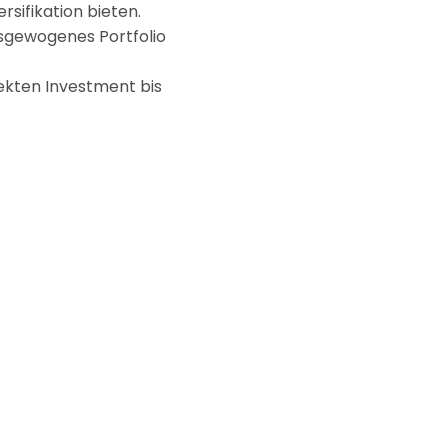
rsifikation bieten.
usgewogenes Portfolio
ekten Investment bis