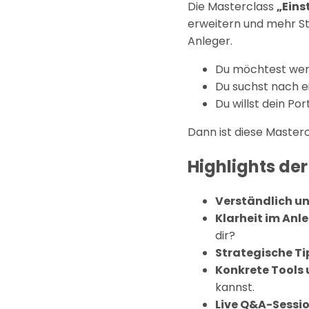
Die Masterclass
„Eins
erweitern und mehr Sta
Anleger.
Du möchtest weni
Du suchst nach e
Du willst dein Por
Dann ist diese Masterc
Highlights der
Verständlich un
Klarheit im Anl
dir?
Strategische Ti
Konkrete Tools 
kannst.
Live Q&A-Sessio