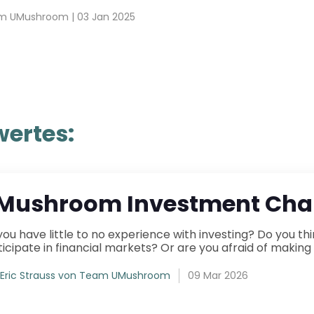
m UMushroom
|
03 Jan 2025
ertes:
Mushroom Investment Chal
ence with investing? Do you think you don&rsquo;t have enough money to
Eric Strauss von Team UMushroom
09 Mar 2026