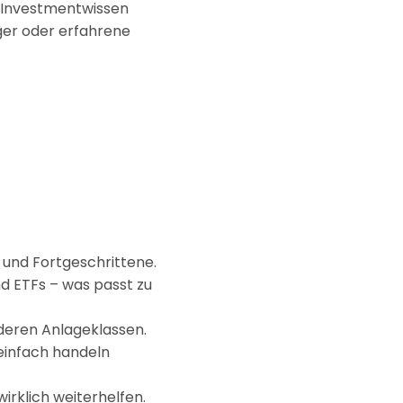
hr Investmentwissen
iger oder erfahrene
r und Fortgeschrittene.
 ETFs – was passt zu
nderen Anlageklassen.
 einfach handeln
irklich weiterhelfen.