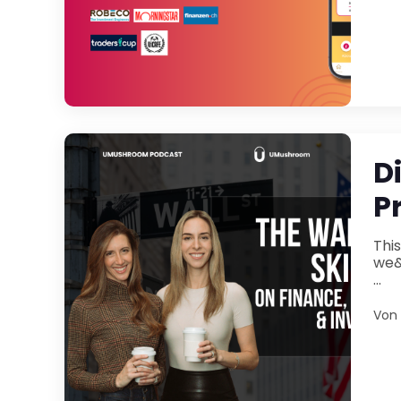
D
P
Thi
we&rs
...
Von