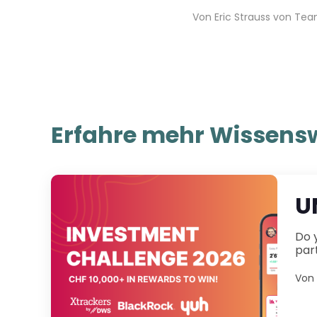
Von
Eric Strauss
von
Tea
Erfahre mehr Wissensw
U
Do you have little to no experi
Von