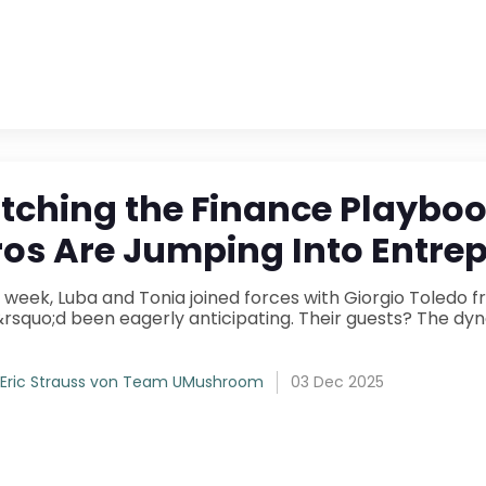
itching the Finance Playb
ros Are Jumping Into Entre
s week, Luba and Tonia joined forces with Giorgio Toledo
quo;d been eagerly anticipating. Their guests? The dynamic duo behind The
Eric Strauss von Team UMushroom
03 Dec 2025