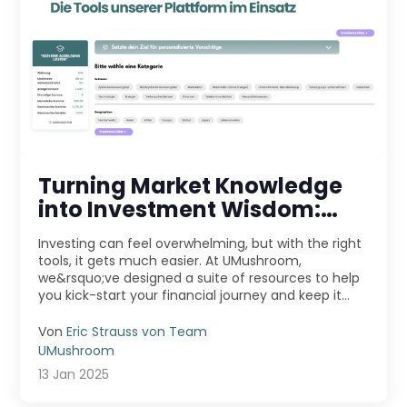
Turning Market Knowledge
into Investment Wisdom:
Exploring the Tools on Our
Investing can feel overwhelming, but with the right
Platform
tools, it gets much easier. At UMushroom,
we&rsquo;ve designed a suite of resources to help
you kick-start your financial journey and keep it
movi ...
Von
Eric Strauss von Team
UMushroom
13 Jan 2025