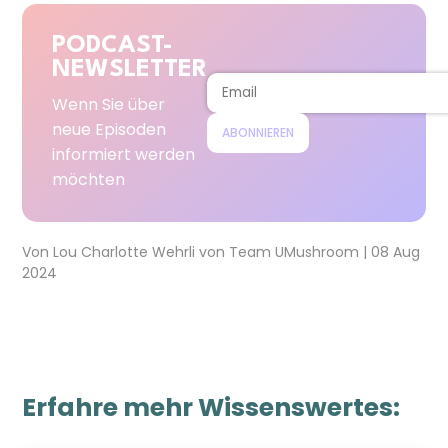
PODCAST-
NEWSLETTER
Wenn Sie über
neue Episoden
ABONNIEREN
informiert werden
möchten
Von
Lou Charlotte Wehrli
von
Team UMushroom
|
08 Aug
2024
Erfahre mehr Wissenswertes: