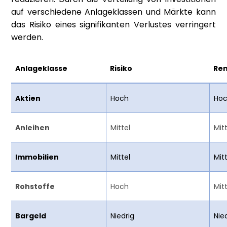
auf verschiedene Anlageklassen und Märkte kann
das Risiko eines signifikanten Verlustes verringert
werden.
Anlageklasse
Risiko
Ren
Aktien
Hoch
Ho
Anleihen
Mittel
Mitt
Immobilien
Mittel
Mit
Rohstoffe
Hoch
Mit
Bargeld
Niedrig
Nie