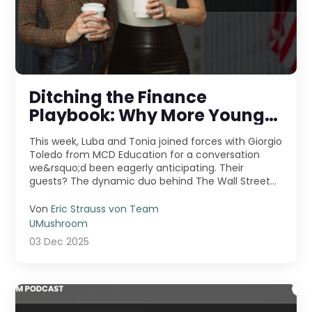
Ditching the Finance
Playbook: Why More Young
Pros Are Jumping Into
This week, Luba and Tonia joined forces with Giorgio
Entrepreneurship
Toledo from MCD Education for a conversation
we&rsquo;d been eagerly anticipating. Their
guests? The dynamic duo behind The Wall Street
Skinny &m ...
Von
Eric Strauss von Team
UMushroom
03 Dec 2025