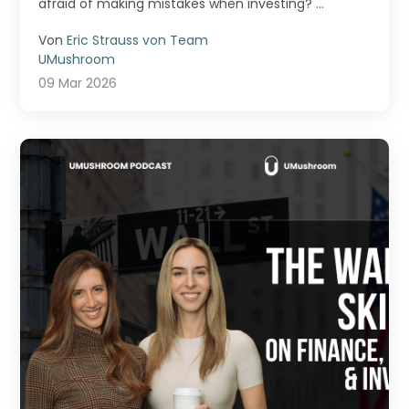
afraid of making mistakes when investing? ...
Von
Eric Strauss von Team
UMushroom
09 Mar 2026