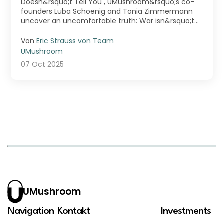
Doesn&rsquo;t Tell You , UMushroom&rsquo;s co-
founders Luba Schoenig and Tonia Zimmermann
uncover an uncomfortable truth: War isn&rsquo;t
just fought ...
Von
Eric Strauss von Team
UMushroom
07 Oct 2025
UMushroom
Navigation
Kontakt
Investments