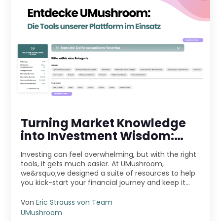
Turning Market Knowledge
into Investment Wisdom:
Exploring the Tools on Our
Investing can feel overwhelming, but with the right
Platform
tools, it gets much easier. At UMushroom,
we&rsquo;ve designed a suite of resources to help
you kick-start your financial journey and keep it
movi ...
Von
Eric Strauss von Team
UMushroom