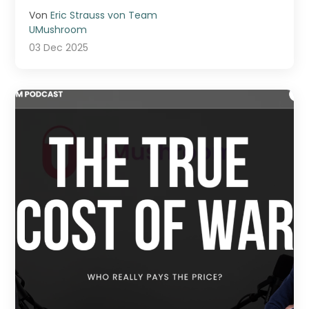
Skinny &m ...
Von
Eric Strauss von Team
UMushroom
03 Dec 2025