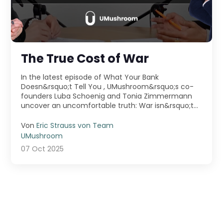
The True Cost of War
In the latest episode of What Your Bank
Doesn&rsquo;t Tell You , UMushroom&rsquo;s co-
founders Luba Schoenig and Tonia Zimmermann
uncover an uncomfortable truth: War isn&rsquo;t
just fought ...
Von
Eric Strauss von Team
UMushroom
07 Oct 2025