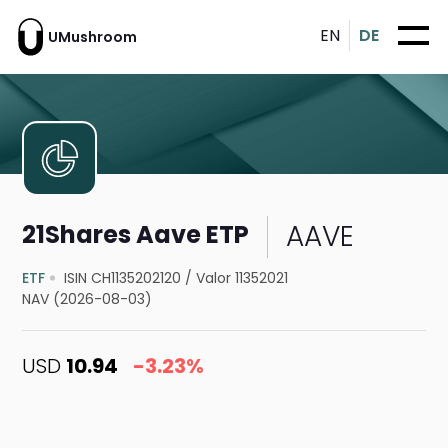
EN
DE
UMushroom
AAVE
21Shares Aave ETP
ETF
ISIN CH1135202120
/
Valor 11352021
NAV (2026-08-03)
USD
10.94
-3.23%