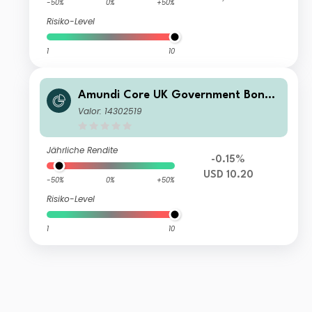
-50%
0%
+50%
Risiko-Level
1
10
Amundi Core UK Government Bond
UCITS ETF USD Hedged Acc
Valor: 14302519
Jährliche Rendite
-0.15%
USD 10.20
-50%
0%
+50%
Risiko-Level
1
10