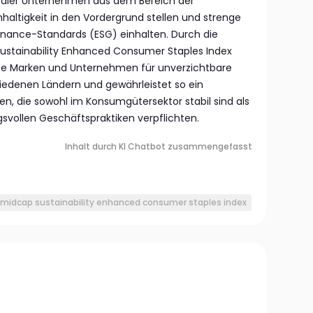
baler Unternehmen aus dem Bereich der
haltigkeit in den Vordergrund stellen und strenge
rnance-Standards (ESG) einhalten. Durch die
ustainability Enhanced Consumer Staples Index
te Marken und Unternehmen für unverzichtbare
iedenen Ländern und gewährleistet so ein
, die sowohl im Konsumgütersektor stabil sind als
svollen Geschäftspraktiken verpflichten.
Inhalt durch KI Chatbot zusammengefasst
emidcap sustainability enhanced consumer staples index