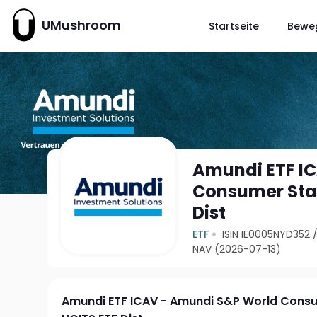
UMushroom
Startseite
Bewe
Amundi ETF I
Consumer Stap
Dist
ETF
ISIN IE0005NYD352
NAV (2026-07-13)
Amundi ETF ICAV - Amundi S&P World Cons