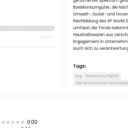
gefächertes Spektrum glo
Basiskonsumgüter, die Nach
Umwelt-, Sozial- und Gove
Nachbildung des SP World S
umfasst der Fonds bekann
Haushaltswaren aus versch
Positiv
Engagement in Unternehmen
auch sich zu verantwortung
Tags:
esg
basiskonsumgüter
s&p developed ex-korea larg
0.00