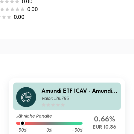
0.00
0.00
0.00
Amundi ETF ICAV - Amundi S
Valor: 12111785
&P World Consumer Staples
Screened UCITS ETF Acc
Jährliche Rendite
0.66%
EUR 10.86
-50%
0%
+50%