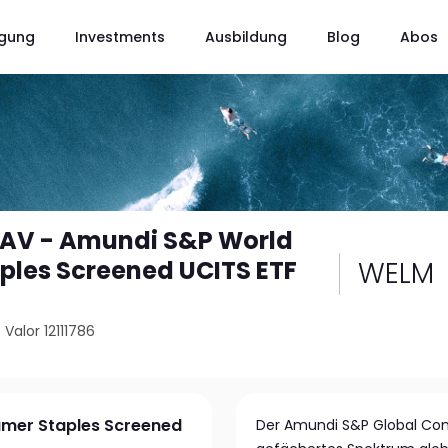
gung
Investments
Ausbildung
Blog
Abos
CAV - Amundi S&P World
WELM
les Screened UCITS ETF
/
Valor 12111786
umer Staples Screened
Der Amundi S&P Global Consu