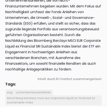
Unternehmensanleihen, die von Nicht-
Finanzunternehmen begeben wurden. Mit dem Fokus auf
Nachhaltigkeit umfasst der Fonds Anleihen von
Unternehmen, die Umwelt-, Sozial- und Governance-
Standards (ESG) erfüllen, und stellt so sicher, dass das
zugrunde liegende Portfolio aus verantwortungsbewusst
geführten Organisationen besteht. Durch die
Nachbildung des Bloomberg Barclays MSCI EUR Corporate
Liquid ex Financial SRI Sustainable Index bietet der ETF ein
Engagement in hochwertigen Anleihen aus
verschiedenen Branchen, mit Ausnahme des
Finanzsektors, um sowohl finanzielle Renditen als auch
nachhaltige Anlagepraktiken zu fördern.
Inhalt durch KI Chatbot zusammengefasst
Tags:
esg
unternehmensanleihen
bloomberg barclays msci eur corporate liquid ex financial sri
sustainable index