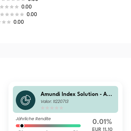
0.00
0.00
0.00
Amundi Index Solution - Amu
Valor: 11220713
ndi EUR High Yield Corporat
e Bond ESG UCITS ETF Acc
Jährliche Rendite
0.01%
EUR 11.10