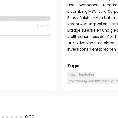
und Governance-Standards 
Bloomberg MSCI Euro Corpor
Fonds Anleihen von Untern
verantwortungsvollen Gesch
Positiv
Erträge zu erzielen und glei
stellt sicher, dass das Por
attraktive Renditen bieten
Investitionen entsprechen.
Tags:
esg
hochzins
bloomberg barclays msci euro 
0.00