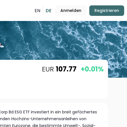
EN
DE
Anmelden
Registrieren
EUR
107.77
+0.01%
orp Bd ESG ETF investiert in ein breit gefächertes
tenden Hochzins-Unternehmensanleihen von
ten Eurozone, die bestimmte Umwelt-, Sozial-