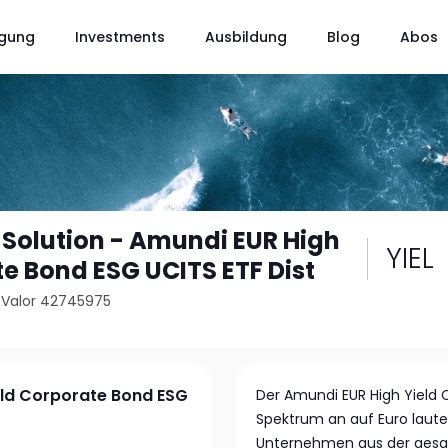
gung
Investments
Ausbildung
Blog
Abos
Solution - Amundi EUR High
YIEL
te Bond ESG UCITS ETF Dist
/
Valor 42745975
eld Corporate Bond ESG
Der Amundi EUR High Yield C
Spektrum an auf Euro lau
Unternehmen aus der gesam