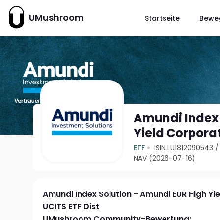
UMushroom
Startseite
Bewe
Amundi Index 
Yield Corpora
ETF
ISIN LU1812090543
NAV (2026-07-16)
Amundi Index Solution - Amundi EUR High Yi
UCITS ETF Dist
UMushroom Community-Bewertung: