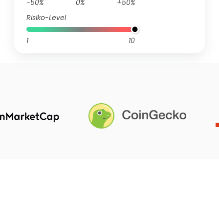
-50%
0%
+50%
Risiko-Level
1
10