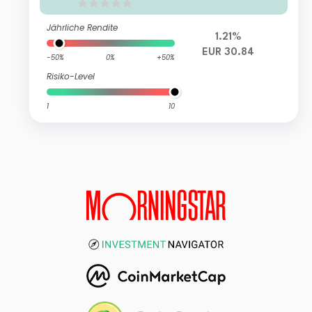
TF D
Jährliche Rendite
1.21%
EUR 30.84
-50%
0%
+50%
Risiko-Level
1
10