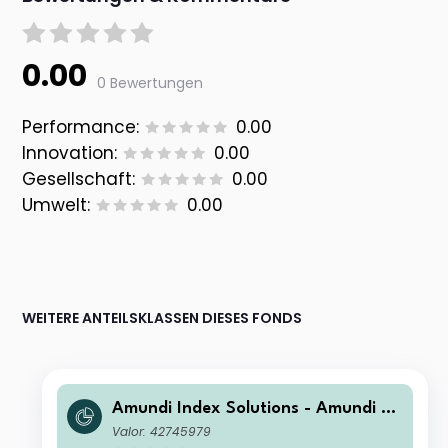
0.00
0 Bewertungen
Performance:
0.00
Innovation:
0.00
Gesellschaft:
0.00
Umwelt:
0.00
WEITERE ANTEILSKLASSEN DIESES FONDS
Amundi Index Solutions - Amundi FT
SE EPRA Europe Real Estate UCITS E
Valor: 42745979