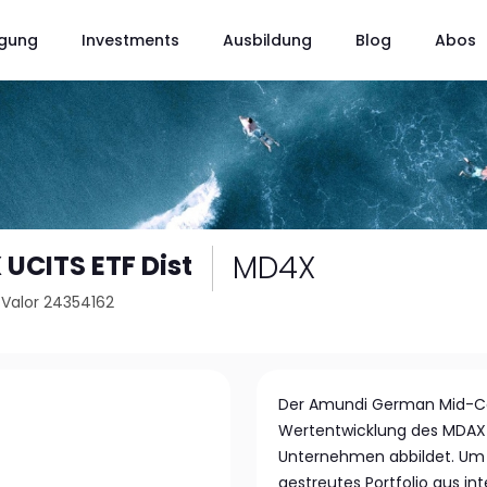
gung
Investments
Ausbildung
Blog
Abos
MD4X
UCITS ETF Dist
/
Valor 24354162
Der Amundi German Mid-Cap
Wertentwicklung des MDAX-
Unternehmen abbildet. Um di
gestreutes Portfolio aus in