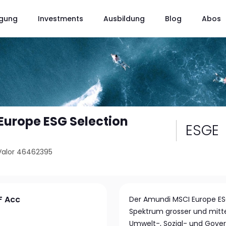
gung
Investments
Ausbildung
Blog
Abos
urope ESG Selection
ESGE
Valor 46462395
F Acc
Der Amundi MSCI Europe ESG 
Spektrum grosser und mitte
Umwelt-, Sozial- und Govern