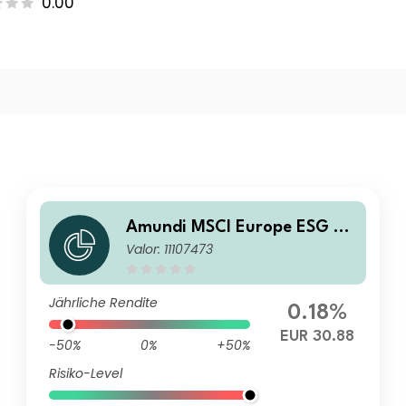
0.00
Amundi MSCI Europe ESG Sel
Valor: 11107473
ection UCITS ETF EUR Hedge
d Acc
Jährliche Rendite
0.18%
EUR 30.88
-50%
0%
+50%
Risiko-Level