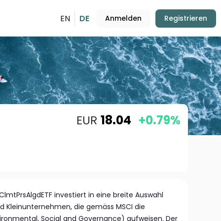
EN
DE
Anmelden
Registrieren
EUR
18.04
+0.79%
ClmtPrsAlgdETF investiert in eine breite Auswahl
 und Kleinunternehmen, die gemäss MSCI die
ironmental, Social and Governance) aufweisen. Der