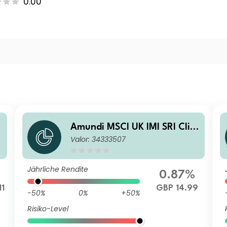
0.00
Amundi MSCI UK IMI SRI Clim
Valor: 34333507
ate Paris Aligned - UCITS ET
F DR - GBP (C)
Jährliche Rendite
0.87%
11
GBP 14.99
-50%
0%
+50%
Risiko-Level