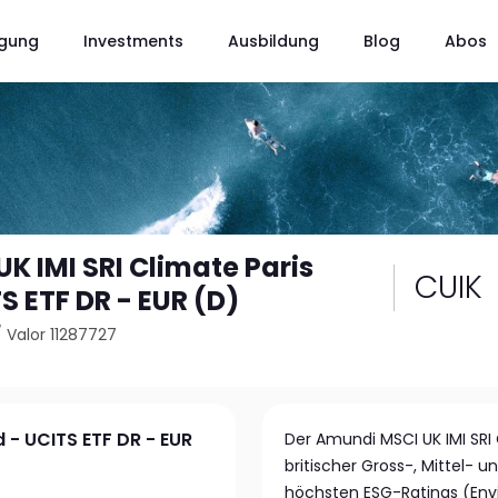
gung
Investments
Ausbildung
Blog
Abos
K IMI SRI Climate Paris
CUIK
S ETF DR - EUR (D)
/
Valor 11287727
d - UCITS ETF DR - EUR
Der Amundi MSCI UK IMI SRI 
britischer Gross-, Mittel-
höchsten ESG-Ratings (Env