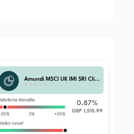
Amundi MSCI UK IMI SRI Clim
ate Paris Aligned - IG GBP D
Jährliche Rendite
0.87%
GBP 1,515.99
-50%
0%
+50%
Risiko-Level