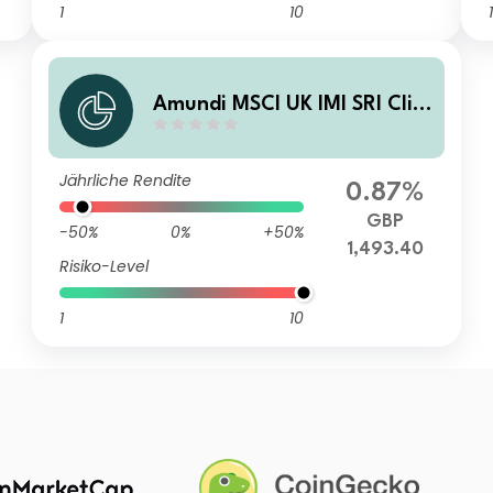
1
10
1
Amundi MSCI UK IMI SRI Clim
ate Paris Aligned - IG GBP
Jährliche Rendite
0.87%
GBP
-50%
0%
+50%
1,493.40
Risiko-Level
1
10