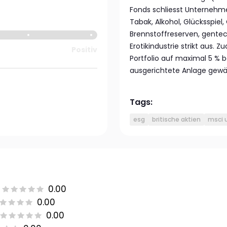
Fonds schliesst Unternehm
Tabak, Alkohol, Glücksspiel,
Brennstoffreserven, gente
Erotikindustrie strikt aus
Positiv
Portfolio auf maximal 5 % b
ausgerichtete Anlage gewähr
Tags:
esg
britische aktien
msci u
0.00
0.00
0.00