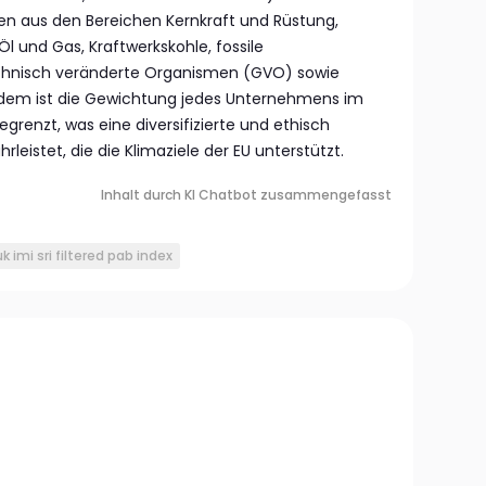
en aus den Bereichen Kernkraft und Rüstung,
 Öl und Gas, Kraftwerkskohle, fossile
chnisch veränderte Organismen (GVO) sowie
. Zudem ist die Gewichtung jedes Unternehmens im
egrenzt, was eine diversifizierte und ethisch
leistet, die die Klimaziele der EU unterstützt.
Inhalt durch KI Chatbot zusammengefasst
k imi sri filtered pab index