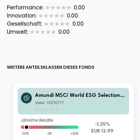
Performance:
0.00
Innovation:
0.00
Gesellschaft:
0.00
Umwelt:
0.00
WEITERE ANTEILSKLASSEN DIESES FONDS
Amundi MSCI World ESG Selection U
CITS ETF HEDGED EUR ACC
Valor: 13376777
Jährliche Rendite
-1.25%
EUR 13.99
-50%
0%
+50%