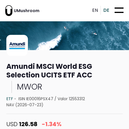
EN
DE
UMushroom
Amundi MSCI World ESG
Selection UCITS ETF ACC
MWOR
ETF
ISIN IE00016PSX47
/
Valor 12553312
NAV (2026-07-23)
USD
126.58
-1.34%